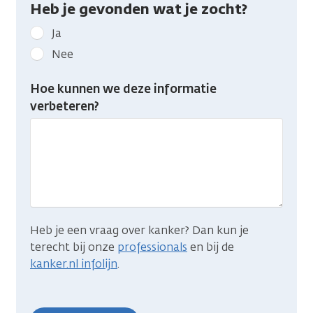
Heb je gevonden wat je zocht?
Geef
Ja
kanker.nl
Nee
feedback:
Heb
Hoe kunnen we deze informatie
je
verbeteren?
gevonden
wat
je
zocht?
Heb je een vraag over kanker? Dan kun je
terecht bij onze
professionals
en bij de
kanker.nl infolijn
.