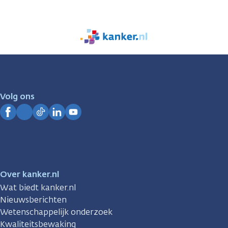
We
zijn
er
voor
je.
Volg ons
Kanker.nl
Facebook
Instagram
TikTok
LinkedIn
YouTube
Over kanker.nl
Wat biedt kanker.nl
Nieuwsberichten
Wetenschappelijk onderzoek
Kwaliteitsbewaking