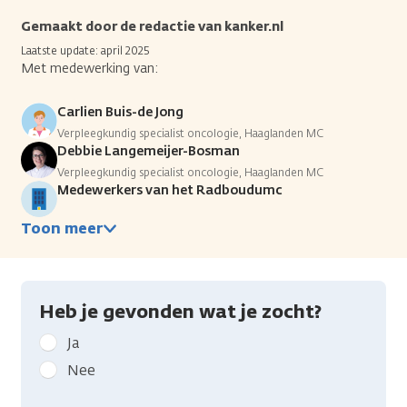
Gemaakt door de redactie van kanker.nl
Laatste update: april 2025
Met medewerking van:
Carlien Buis-de Jong
Verpleegkundig specialist oncologie, Haaglanden MC
Debbie Langemeijer-Bosman
Verpleegkundig specialist oncologie, Haaglanden MC
Medewerkers van het Radboudumc
Toon meer
Heb je gevonden wat je zocht?
Geef
Ja
kanker.nl
Nee
feedback:
Heb