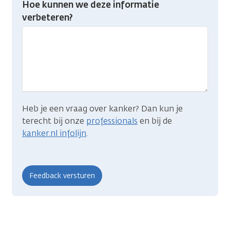
Hoe kunnen we deze informatie
je
verbeteren?
gevonden
wat
je
zocht?
Heb je een vraag over kanker? Dan kun je
terecht bij onze
professionals
en bij de
kanker.nl infolijn
.