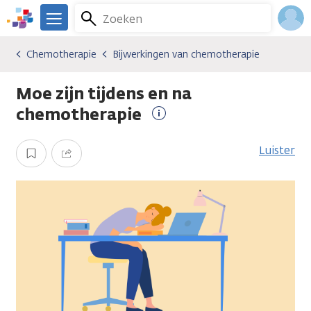
Overslaan
Zoeken
Menu
en
We
naar
zijn
Inlo
Chemotherapie
Bijwerkingen van chemotherapie
Soorten behandelingen
Chemotherapie
Bijwerkingen van chemotherapie
de
er
Acco
inhoud
voor
Moe zijn tijdens en na
gaan
je.
Kanker.nl
chemotherapie
Meer
informatie
Luister
Opslaan
Delen