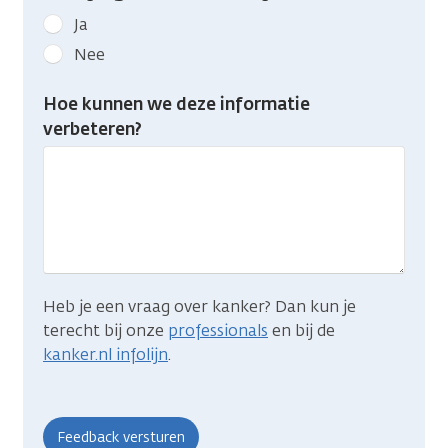
Geef
Ja
kanker.nl
Nee
feedback:
Heb
Hoe kunnen we deze informatie
je
verbeteren?
gevonden
wat
je
zocht?
Heb je een vraag over kanker? Dan kun je
terecht bij onze
professionals
en bij de
kanker.nl infolijn
.