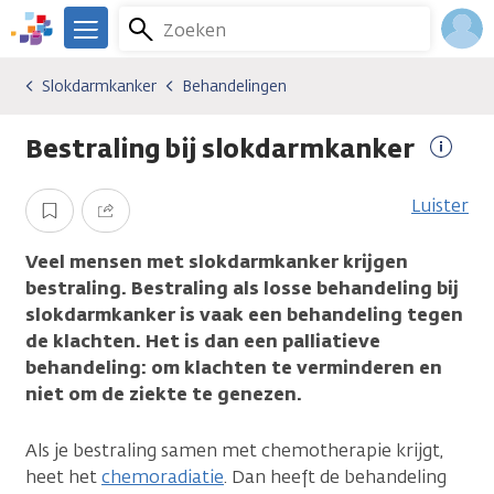
Overslaan
Zoeken
Menu
en
We
naar
zijn
Inlo
Slokdarmkanker
Behandelingen
Kankersoorten
Slokdarmkanker
Behandelingen
de
er
Acco
inhoud
voor
Bestraling bij slokdarmkanker
gaan
je.
Meer
Kanker.nl
infor
Luister
Opslaan
Delen
Veel mensen met slokdarmkanker krijgen
bestraling. Bestraling als losse behandeling bij
slokdarmkanker is vaak een behandeling tegen
de klachten. Het is dan een palliatieve
behandeling: om klachten te verminderen en
niet om de ziekte te genezen.
Als je bestraling samen met chemotherapie krijgt,
heet het
chemoradiatie
. Dan heeft de behandeling