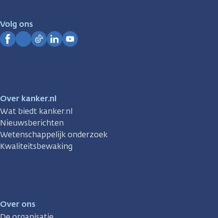
voor
je.
Volg ons
Kanker.nl
Facebook
Instagram
TikTok
LinkedIn
YouTube
Over kanker.nl
Wat biedt kanker.nl
Nieuwsberichten
Wetenschappelijk onderzoek
Kwaliteitsbewaking
Over ons
De organisatie