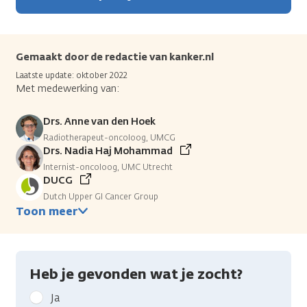
Gemaakt door de redactie van kanker.nl
Laatste update: oktober 2022
Met medewerking van:
Drs. Anne van den Hoek
Radiotherapeut-oncoloog, UMCG
Drs. Nadia Haj Mohammad
Internist-oncoloog, UMC Utrecht
DUCG
Dutch Upper GI Cancer Group
Toon meer
Heb je gevonden wat je zocht?
Geef
Ja