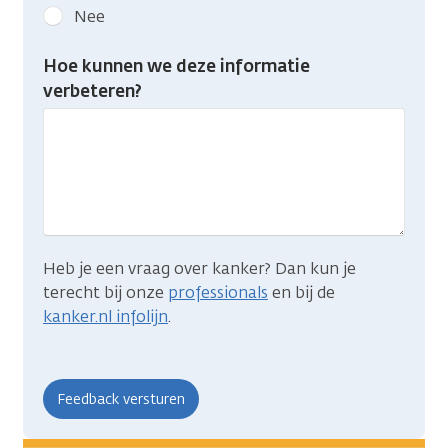
kanker.nl
Nee
feedback:
Heb
Hoe kunnen we deze informatie
je
verbeteren?
gevonden
wat
je
zocht?
Heb je een vraag over kanker? Dan kun je
terecht bij onze
professionals
en bij de
kanker.nl infolijn
.