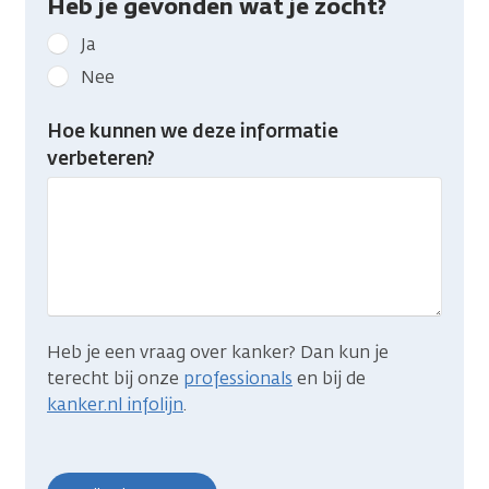
Heb je gevonden wat je zocht?
Geef
Ja
kanker.nl
Nee
feedback:
Heb
Hoe kunnen we deze informatie
je
verbeteren?
gevonden
wat
je
zocht?
Heb je een vraag over kanker? Dan kun je
terecht bij onze
professionals
en bij de
kanker.nl infolijn
.