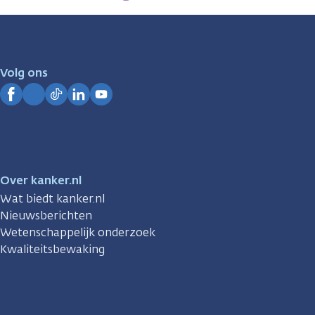
zijn
er
voor
je.
Volg ons
Kanker.nl
Facebook
Instagram
TikTok
LinkedIn
YouTube
Over kanker.nl
Wat biedt kanker.nl
Nieuwsberichten
Wetenschappelijk onderzoek
Kwaliteitsbewaking