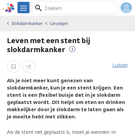
Overslaan
Zoeken
Menu
en
We
naar
zijn
Inlo
Slokdarmkanker
Gevolgen
Kankersoorten
Slokdarmkanker
Gevolgen
de
er
Acco
inhoud
voor
Leven met een stent bij
gaan
je.
Kanker.nl
slokdarmkanker
Meer
informatie
Luister
Opslaan
Delen
Als je niet meer kunt genezen van
slokdarmkanker, kun je een stent krijgen. Een
stent is een flexibel buisje dat in je slokdarm
geplaatst wordt. Dit helpt om eten en drinken
makkelijker door je slokdarm te laten gaan als
je moeite hebt met slikken.
Als de stent net geplaatst is, moet je wennen. In