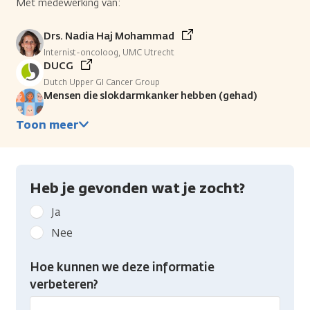
Met medewerking van:
Drs. Nadia Haj Mohammad
Internist-oncoloog, UMC Utrecht
DUCG
Dutch Upper GI Cancer Group
Mensen die slokdarmkanker hebben (gehad)
Toon meer
Heb je gevonden wat je zocht?
Geef
Ja
kanker.nl
Nee
feedback:
Heb
Hoe kunnen we deze informatie
je
verbeteren?
gevonden