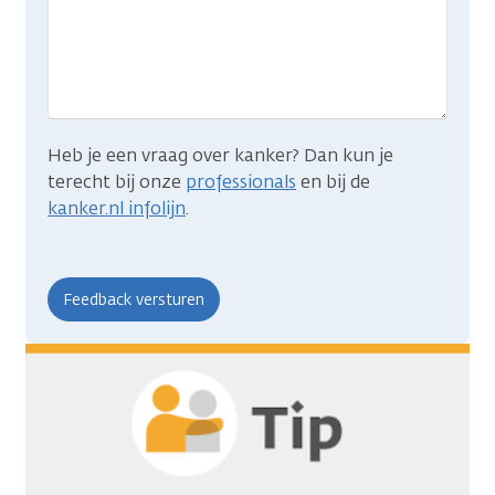
wat
je
zocht?
Heb je een vraag over kanker? Dan kun je
terecht bij onze
professionals
en bij de
kanker.nl infolijn
.