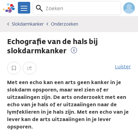
Overslaan
Zoeken
Menu
en
We
naar
zijn
Inlo
Slokdarmkanker
Onderzoeken
Kankersoorten
Slokdarmkanker
Onderzoeken
de
er
Acco
inhoud
voor
Echografie van de hals bij
gaan
je.
Kanker.nl
slokdarmkanker
Meer
informatie
Luister
Opslaan
Delen
Met een echo kan een arts geen kanker in je
slokdarm opsporen, maar wel zien of er
uitzaaiingen zijn. De arts onderzoekt met een
echo van je hals of er uitzaaiingen naar de
lymfeklieren in je hals zijn. Met een echo van je
lever kan de arts uitzaaiingen in je lever
opsporen.