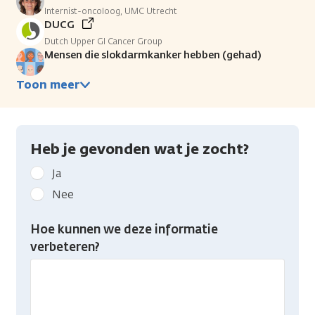
Internist-oncoloog, UMC Utrecht
DUCG
Dutch Upper GI Cancer Group
Mensen die slokdarmkanker hebben (gehad)
Toon meer
Heb je gevonden wat je zocht?
Geef
Ja
kanker.nl
Nee
feedback:
Heb
Hoe kunnen we deze informatie
je
verbeteren?
gevonden
wat
je
zocht?