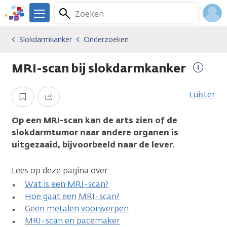
Overslaan
Zoeken
Menu
en
We
naar
zijn
Inlo
Slokdarmkanker
Onderzoeken
Kankersoorten
Slokdarmkanker
Onderzoeken
de
er
Acco
inhoud
voor
MRI-scan bij slokdarmkanker
gaan
je.
Meer
Kanker.nl
inform
Luister
Opslaan
Delen
Op een MRI-scan kan de arts zien of de
slokdarmtumor naar andere organen is
uitgezaaid, bijvoorbeeld naar de lever.
Lees op deze pagina over:
Wat is een MRI-scan?
Hoe gaat een MRI-scan?
Geen metalen voorwerpen
MRI-scan en pacemaker