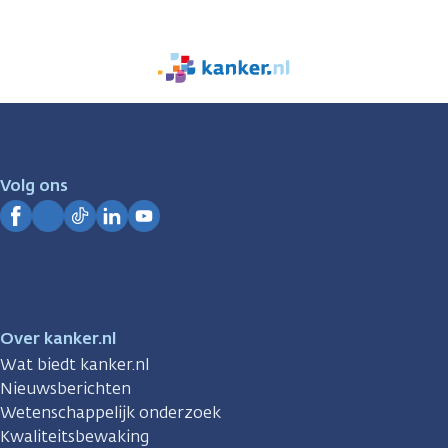
We
zijn
er
voor
je.
Volg ons
Kanker.nl
Facebook
Instagram
TikTok
LinkedIn
YouTube
Over kanker.nl
Wat biedt kanker.nl
Nieuwsberichten
Wetenschappelijk onderzoek
Kwaliteitsbewaking