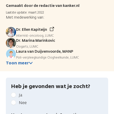
Gemaakt door de redactie van kanker.nl
Laatste update: maart 2022
Met medewerking van:
Dr. Ellen Kapiteijn
Internist-oncoloog, LUMC
Dr. Marina Marinkovic
Oogarts, LUMC
Laura van Duijvenvoorde, MANP
Poli-verpleegkundige Oogheelkunde, LUMC
Toon meer
Heb je gevonden wat je zocht?
Geef
Ja
kanker.nl
Nee
feedback:
Heb