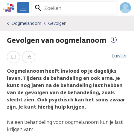
Overslaan
Zoeken
Menu
en
We
naar
zijn
Inlo
Oogmelanoom
Gevolgen
Kankersoorten
Oogmelanoom
Gevolgen
de
er
Acco
inhoud
voor
Gevolgen van oogmelanoom
gaan
je.
Meer
Kanker.nl
informat
Luister
Opslaan
Delen
Oogmelanoom heeft invloed op je dagelijks
leven. Tijdens de behandeling en ook erna. Je
kunt nog jaren na de behandeling last hebben
van de gevolgen van de behandeling, zoals
slecht zien. Ook psychisch kan het soms zwaar
zijn. Je kunt hierbij hulp krijgen.
Na een behandeling voor oogmelanoom kun je last
krijgen van: