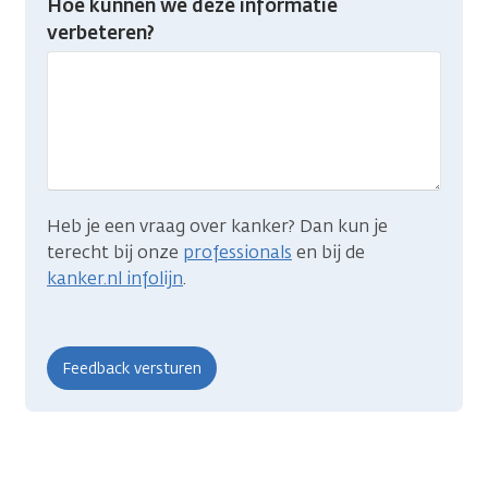
Hoe kunnen we deze informatie
je
verbeteren?
gevonden
wat
je
zocht?
Heb je een vraag over kanker? Dan kun je
terecht bij onze
professionals
en bij de
kanker.nl infolijn
.