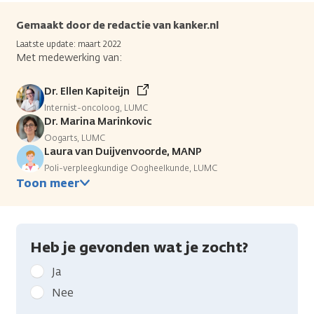
Gemaakt door de redactie van kanker.nl
Laatste update: maart 2022
Met medewerking van:
Dr. Ellen Kapiteijn
Internist-oncoloog, LUMC
Dr. Marina Marinkovic
Oogarts, LUMC
Laura van Duijvenvoorde, MANP
Poli-verpleegkundige Oogheelkunde, LUMC
Toon meer
Heb je gevonden wat je zocht?
Geef
Ja
kanker.nl
Nee
feedback: