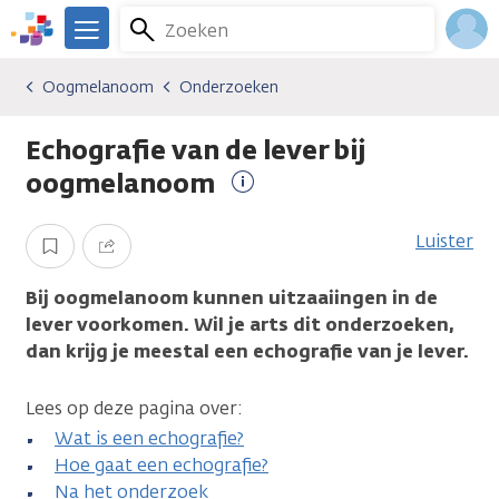
Overslaan
Zoeken
Menu
en
We
naar
zijn
Inlo
Oogmelanoom
Onderzoeken
Kankersoorten
Oogmelanoom
Onderzoeken
de
er
Acco
inhoud
voor
Echografie van de lever bij
gaan
je.
Kanker.nl
oogmelanoom
Meer
informatie
Luister
Opslaan
Delen
Bij oogmelanoom kunnen uitzaaiingen in de
lever voorkomen. Wil je arts dit onderzoeken,
dan krijg je meestal een echografie van je lever.
Lees op deze pagina over:
Wat is een echografie?
Hoe gaat een echografie?
Na het onderzoek