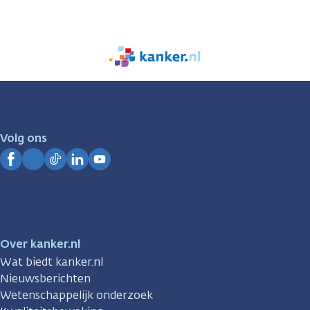
We
zijn
er
voor
je.
Volg ons
Kanker.nl
Facebook
Instagram
TikTok
LinkedIn
YouTube
Over kanker.nl
Wat biedt kanker.nl
Nieuwsberichten
Wetenschappelijk onderzoek