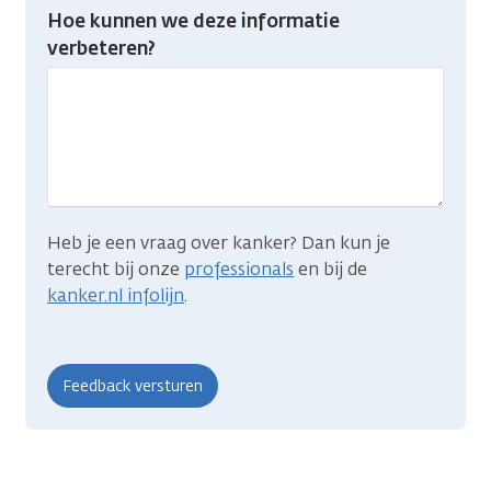
Heb
Hoe kunnen we deze informatie
je
verbeteren?
gevonden
wat
je
zocht?
Heb je een vraag over kanker? Dan kun je
terecht bij onze
professionals
en bij de
kanker.nl infolijn
.