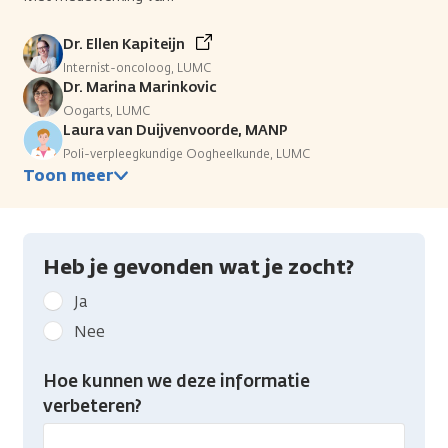
Dr. Ellen Kapiteijn
Internist-oncoloog, LUMC
Dr. Marina Marinkovic
Oogarts, LUMC
Laura van Duijvenvoorde, MANP
Poli-verpleegkundige Oogheelkunde, LUMC
Toon meer
Heb je gevonden wat je zocht?
Geef
Ja
kanker.nl
Nee
feedback:
Heb
Hoe kunnen we deze informatie
je
verbeteren?
gevonden
wat