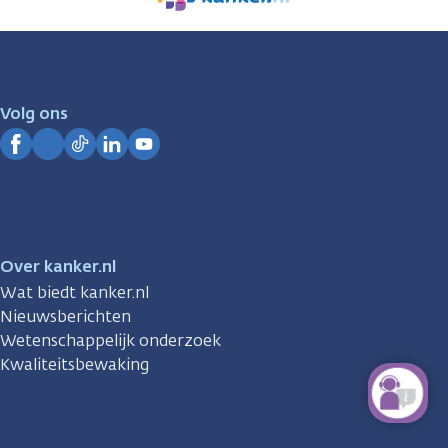
We
zijn
er
voor
je.
Volg ons
Kanker.nl
Facebook
Instagram
TikTok
LinkedIn
YouTube
Over kanker.nl
Wat biedt kanker.nl
Nieuwsberichten
Wetenschappelijk onderzoek
Kwaliteitsbewaking