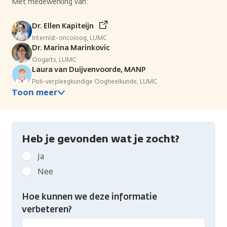
Met medewerking van:
Dr. Ellen Kapiteijn
Internist-oncoloog, LUMC
Dr. Marina Marinkovic
Oogarts, LUMC
Laura van Duijvenvoorde, MANP
Poli-verpleegkundige Oogheelkunde, LUMC
Toon meer
Heb je gevonden wat je zocht?
Geef
Ja
kanker.nl
Nee
feedback:
Heb
Hoe kunnen we deze informatie
je
verbeteren?
gevonden