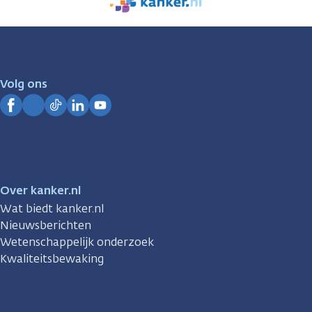
We
zijn
er
voor
je.
Volg ons
Kanker.nl
Facebook
Instagram
TikTok
LinkedIn
YouTube
Over kanker.nl
Wat biedt kanker.nl
Nieuwsberichten
Wetenschappelijk onderzoek
Kwaliteitsbewaking