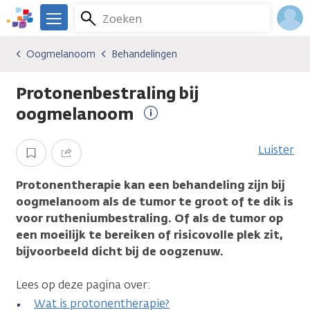
Overslaan
Zoeken
Menu
en
We
naar
zijn
Inlo
Oogmelanoom
Behandelingen
Kankersoorten
Oogmelanoom
Behandelingen
de
er
Acco
inhoud
voor
Protonenbestraling bij
gaan
je.
Kanker.nl
oogmelanoom
Meer
informatie
Luister
Opslaan
Delen
Protonentherapie kan een behandeling zijn bij
oogmelanoom als de tumor te groot of te dik is
voor rutheniumbestraling. Of als de tumor op
een moeilijk te bereiken of risicovolle plek zit,
bijvoorbeeld dicht bij de oogzenuw.
Lees op deze pagina over:
Wat is protonentherapie?