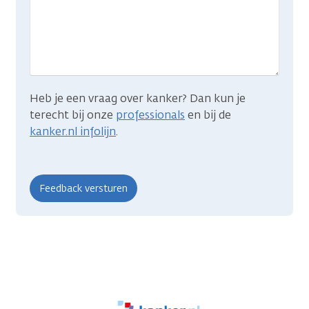
wat
je
zocht?
Heb je een vraag over kanker? Dan kun je
terecht bij onze
professionals
en bij de
kanker.nl infolijn
.