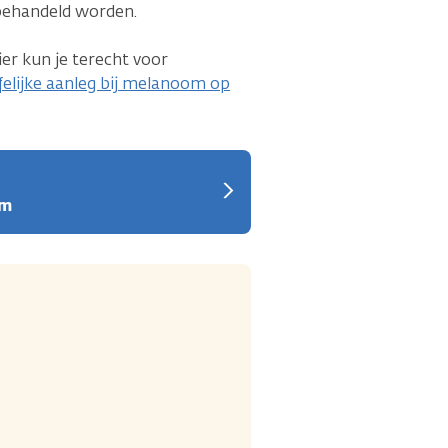
 behandeld worden.
er kun je terecht voor
felijke aanleg bij melanoom op
om