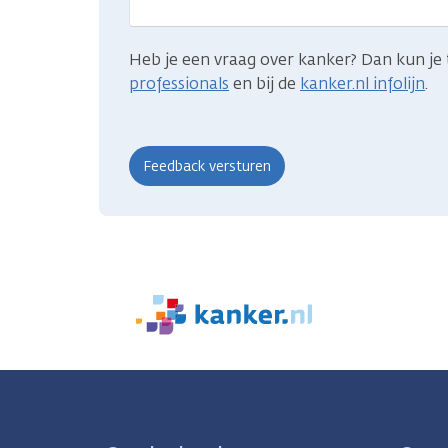
Heb je een vraag over kanker? Dan kun je 
professionals
en bij de
kanker.nl infolijn
.
We
zijn
er
voor
je.
Kanker.nl