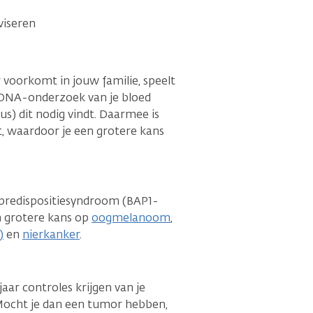
viseren
oorkomt in jouw familie, speelt
n DNA-onderzoek van je bloed
icus) dit nodig vindt. Daarmee is
ebt, waardoor je een grotere kans
rpredispositiesyndroom (BAP1-
 grotere kans op
oogmelanoom
,
)
en
nierkanker
.
jaar controles krijgen van je
s. Mocht je dan een tumor hebben,