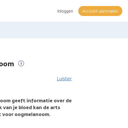
Inloggen
Account aanmaken
noom
Meer
informatie
Luister
oom geeft informatie over de
 van je bloed kan de arts
ebt voor oogmelanoom.