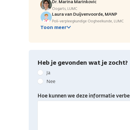
Dr. Marina Marinkovic
Oogarts, LUMC
Laura van Duijvenvoorde, MANP
Poli-verpleegkundige Oogheelkunde, LUMC
Toon meer
Heb je gevonden wat je zocht?
Geef
Ja
kanker.nl
Nee
feedback:
Heb
Hoe kunnen we deze informatie verbe
je
gevonden
wat
je
zocht?