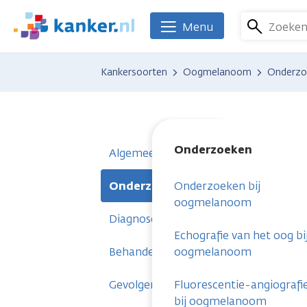
Overslaan
en
Zoeke
Menu
We
naar
zijn
de
er
Kankersoorten
Oogmelanoom
Onderzo
inhoud
voor
gaan
je.
Kanker.nl
Onderzoeken
Algemeen
Onderzoeken
Onderzoeken bij
oogmelanoom
Diagnose
Echografie van het oog bi
Behandelingen
oogmelanoom
Gevolgen
Fluorescentie-angiografi
bij oogmelanoom