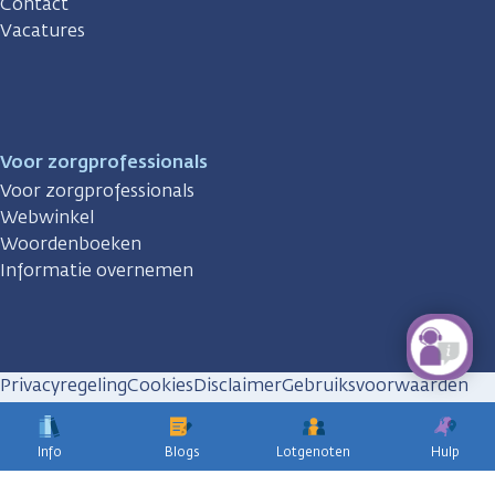
Contact
Vacatures
Voor zorgprofessionals
Voor zorgprofessionals
Webwinkel
Woordenboeken
Informatie overnemen
Privacyregeling
Cookies
Disclaimer
Gebruiksvoorwaarden
Huisregels
Info
Blogs
Lotgenoten
Hulp
KWF