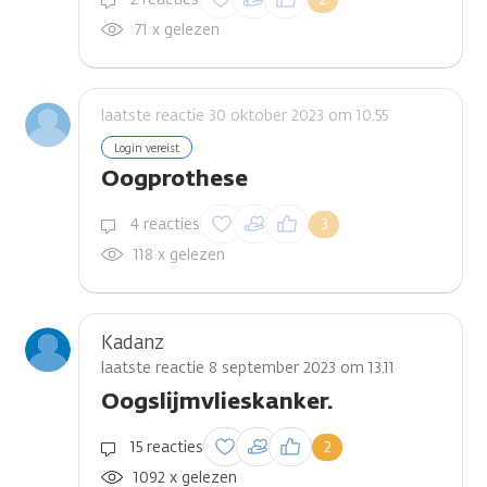
reactie te plaatsen
71 x gelezen
laatste reactie 30 oktober 2023 om 10.55
Login vereist
Oogprothese
Inloggen om een
4 reacties
3
reactie te plaatsen
118 x gelezen
Kadanz
laatste reactie 8 september 2023 om 13.11
Oogslijmvlieskanker.
Inloggen om een
15 reacties
2
reactie te plaatsen
1092 x gelezen