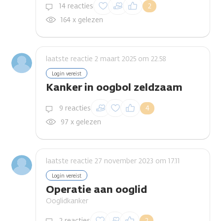
Inloggen om een
14 reacties
2
reactie te plaatsen
164 x gelezen
laatste reactie 2 maart 2025 om 22.58
Login vereist
Kanker in oogbol zeldzaam
Inloggen om een
9 reacties
4
reactie te plaatsen
97 x gelezen
laatste reactie 27 november 2023 om 17.11
Login vereist
Operatie aan ooglid
Ooglidkanker
Inloggen om een
2 reacties
2