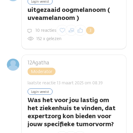
Login vereist
uitgezaaid oogmelanoom (
uveamelanoom )
Inloggen om een
10 reacties
3
reactie te plaatsen
152 x gelezen
12Agatha
Moderator
laatste reactie 13 maart 2025 om 08.39
Login vereist
Was het voor jou lastig om
het ziekenhuis te vinden, dat
expertzorg kon bieden voor
jouw specifieke tumorvorm?