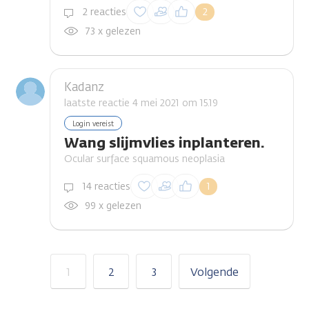
Inloggen om een
2 reacties
2
reactie te plaatsen
73 x gelezen
Kadanz
laatste reactie 4 mei 2021 om 15.19
Login vereist
Wang slijmvlies inplanteren.
Ocular surface squamous neoplasia
Inloggen om een
14 reacties
1
reactie te plaatsen
99 x gelezen
1
2
3
Volgende