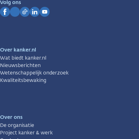
Volg ons
Kanker.nl
Facebook
Instagram
TikTok
LinkedIn
YouTube
Over kanker.nl
Wat biedt kanker.nl
Nieuwsberichten
Wetenschappelijk onderzoek
Kwaliteitsbewaking
Over ons
De organisatie
Project kanker & werk