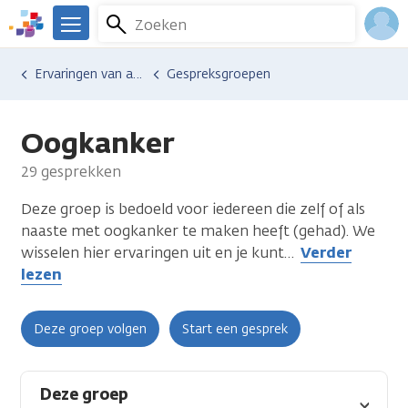
Overslaan
Zoeken
Menu
en
We
naar
zijn
Inlo
Ervaringen van anderen
Gespreksgroepen
de
er
Acco
inhoud
voor
gaan
je.
Oogkanker
Kanker.nl
29 gesprekken
Deze groep is bedoeld voor iedereen die zelf of als
naaste met oogkanker te maken heeft (gehad). We
wisselen hier ervaringen uit en je kunt
…
Verder
lezen
Deze groep volgen
Start een gesprek
Deze groep