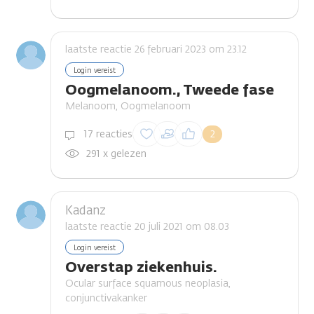
laatste reactie 26 februari 2023 om 23.12
Login vereist
Oogmelanoom., Tweede fase
Melanoom, Oogmelanoom
Inloggen om een
17 reacties
2
reactie te plaatsen
291 x gelezen
Kadanz
laatste reactie 20 juli 2021 om 08.03
Login vereist
Overstap ziekenhuis.
Ocular surface squamous neoplasia,
conjunctivakanker