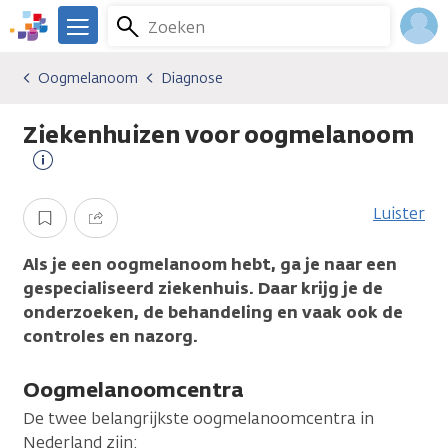
Overslaan
Zoeken
Menu
en
We
naar
zijn
Inlo
Oogmelanoom
Diagnose
Kankersoorten
Oogmelanoom
Diagnose
de
er
Acco
inhoud
voor
Ziekenhuizen voor oogmelanoom
gaan
je.
Kanker.nl
Meer
informatie
Luister
Opslaan
Delen
Als je een oogmelanoom hebt, ga je naar een
gespecialiseerd ziekenhuis. Daar krijg je de
onderzoeken, de behandeling en vaak ook de
controles en nazorg.
Oogmelanoomcentra
De twee belangrijkste oogmelanoomcentra in
Nederland zijn: