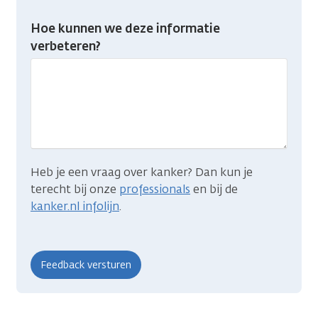
feedback:
Heb
Hoe kunnen we deze informatie
je
verbeteren?
gevonden
wat
je
zocht?
Heb je een vraag over kanker? Dan kun je
terecht bij onze
professionals
en bij de
kanker.nl infolijn
.