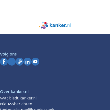
We
zijn
er
voor
je.
Volg ons
Kanker.nl
Facebook
Instagram
TikTok
LinkedIn
YouTube
Over kanker.nl
Wat biedt kanker.nl
Nieuwsberichten
Wetenschappelijk onderzoek