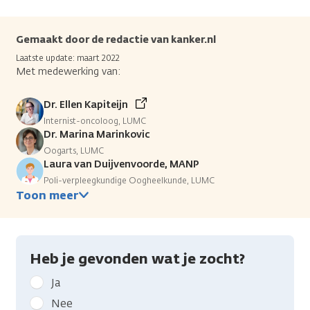
Gemaakt door de redactie van kanker.nl
Laatste update: maart 2022
Met medewerking van:
Dr. Ellen Kapiteijn
Internist-oncoloog, LUMC
Dr. Marina Marinkovic
Oogarts, LUMC
Laura van Duijvenvoorde, MANP
Poli-verpleegkundige Oogheelkunde, LUMC
Toon meer
Heb je gevonden wat je zocht?
Geef
Ja
kanker.nl
Nee