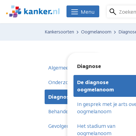
Overslaan
en
Zoeke
Menu
We
naar
zijn
de
er
Kankersoorten
Oogmelanoom
Diagnos
inhoud
voor
gaan
je.
Kanker.nl
Diagnose
Algemeen
Onderzoeken
De diagnose
oogmelanoom
Diagnose
In gesprek met je arts ov
Behandelingen
oogmelanoom
Gevolgen
Het stadium van
oogmelanoom