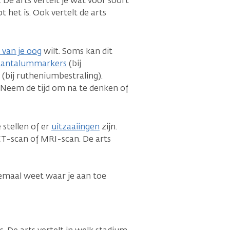
 De arts vertelt je wat voor soort
 het is. Ook vertelt de arts
 van je oog
wilt. Soms kan dit
tantalummarkers
(bij
(bij rutheniumbestraling).
. Neem de tijd om na te denken of
stellen of er
uitzaaiingen
zijn.
 CT-scan of MRI-scan. De arts
emaal weet waar je aan toe