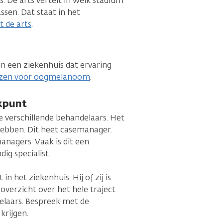
. De arts vertelt in welk stadium
ssen. Dat staat in het
t de arts
.
 in een ziekenhuis dat ervaring
izen voor oogmelanoom
.
kpunt
e verschillende behandelaars. Het
hebben. Dit heet casemanager.
nagers. Vaak is dit een
ig specialist.
 het ziekenhuis. Hij of zij is
overzicht over het hele traject
elaars. Bespreek met de
krijgen.