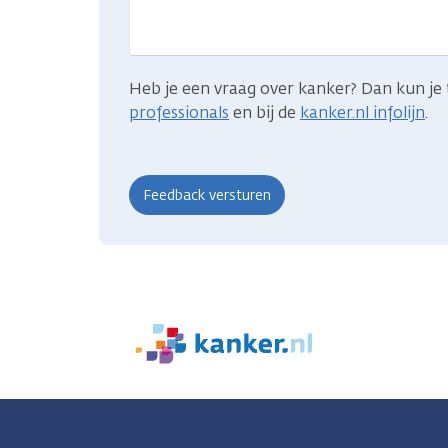
je
zocht?
Heb je een vraag over kanker? Dan kun je 
professionals
en bij de
kanker.nl infolijn
.
We
zijn
er
voor