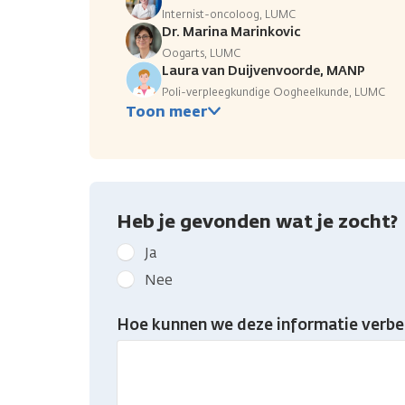
Internist-oncoloog, LUMC
Dr. Marina Marinkovic
Oogarts, LUMC
Laura van Duijvenvoorde, MANP
Poli-verpleegkundige Oogheelkunde, LUMC
Toon meer
Heb je gevonden wat je zocht?
Geef
Ja
kanker.nl
Nee
feedback:
Heb
Hoe kunnen we deze informatie verbe
je
gevonden
wat