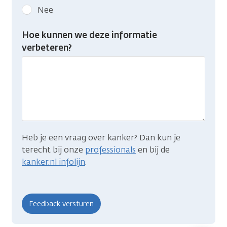
kanker.nl
Nee
feedback:
Heb
Hoe kunnen we deze informatie
je
verbeteren?
gevonden
wat
je
zocht?
Heb je een vraag over kanker? Dan kun je
terecht bij onze
professionals
en bij de
kanker.nl infolijn
.