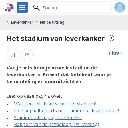
Overslaan
Zoeken
Menu
en
We
naar
zijn
Inlo
Leverkanker
Na de uitslag
Kankersoorten
Leverkanker
Na de uitslag
de
er
Acco
inhoud
voor
Het stadium van leverkanker
gaan
je.
Meer
Kanker.nl
informa
Luister
Opslaan
Delen
Van je arts hoor je in welk stadium de
leverkanker is. En wat dat betekent voor je
behandeling en vooruitzichten.
Lees op deze pagina over:
Wat bedoelt de arts met het stadium?
Hoe bepaalt de arts het stadium bij leverkanker?
Stadiumindeling bij leverkanker
Rapport van de patholoog (PA-verslag)