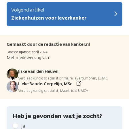
Volgend artikel
Ziekenhuizen voor leverkanker
Gemaakt door de redactie van kanker.nl
Laatste update: april 2024
Met medewerking van:
Jiske van den Heuvel
Verpleegkundig specialist primaire levertumoren, LUMC
Lieke Baade-Corpelijn, MSc.
Verpleegkundig specialist, Maastricht UMC+
Heb je gevonden wat je zocht?
Geef
Ja