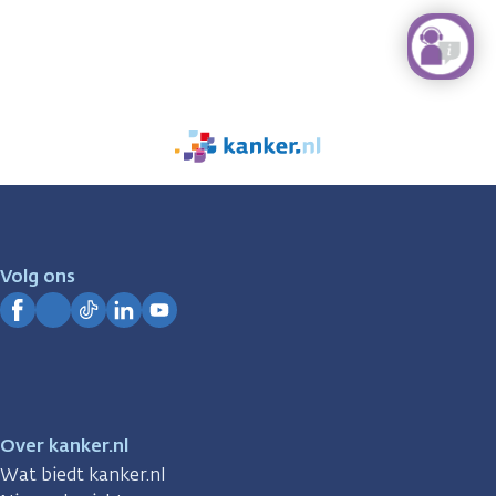
We
zijn
er
voor
je.
Volg ons
Kanker.nl
Facebook
Instagram
TikTok
LinkedIn
YouTube
Over kanker.nl
Wat biedt kanker.nl