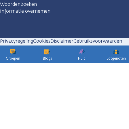
Woordenboeken
Informatie overnemen
Privacyregeling
Cookies
Disclaimer
Gebruiksvoorwaarden
Huisregels
Groepen
Blogs
Hulp
Lotgenoten
KWF
kankerbestrijding