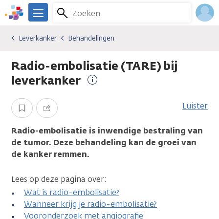
Overslaan
Zoeken
Menu
en
We
naar
zijn
Inlo
Leverkanker
Behandelingen
Kankersoorten
Leverkanker
Behandelingen
de
er
Acco
inhoud
voor
Radio-embolisatie (TARE) bij
gaan
je.
Kanker.nl
leverkanker
Meer
informatie
Luister
Opslaan
Delen
Radio-embolisatie is inwendige bestraling van
de tumor. Deze behandeling kan de groei van
de kanker remmen.
Lees op deze pagina over:
Wat is radio-embolisatie?
Wanneer krijg je radio-embolisatie?
Vooronderzoek met angiografie