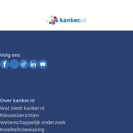
We
zijn
er
voor
je.
Volg ons
Kanker.nl
Facebook
Instagram
TikTok
LinkedIn
YouTube
Over kanker.nl
Wat biedt kanker.nl
Nieuwsberichten
Wetenschappelijk onderzoek
Kwaliteitsbewaking