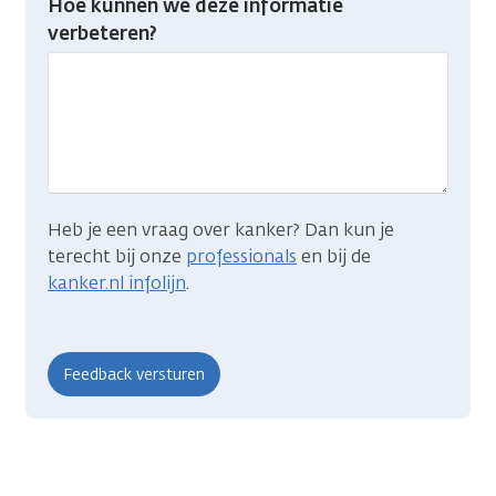
Hoe kunnen we deze informatie
je
verbeteren?
gevonden
wat
je
zocht?
Heb je een vraag over kanker? Dan kun je
terecht bij onze
professionals
en bij de
kanker.nl infolijn
.