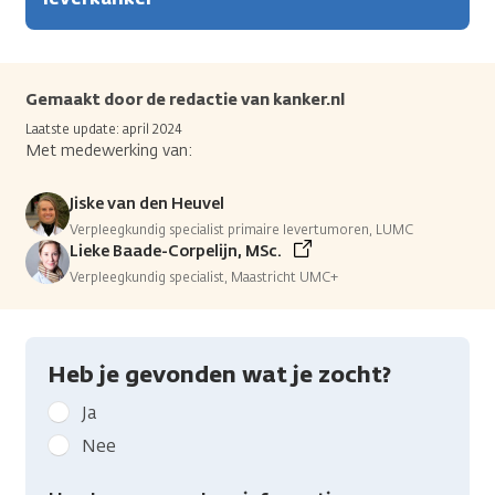
Gemaakt door de redactie van kanker.nl
Laatste update: april 2024
Met medewerking van:
Jiske van den Heuvel
Verpleegkundig specialist primaire levertumoren, LUMC
Lieke Baade-Corpelijn, MSc.
Verpleegkundig specialist, Maastricht UMC+
Heb je gevonden wat je zocht?
Geef
Ja
kanker.nl
Nee
feedback:
Heb