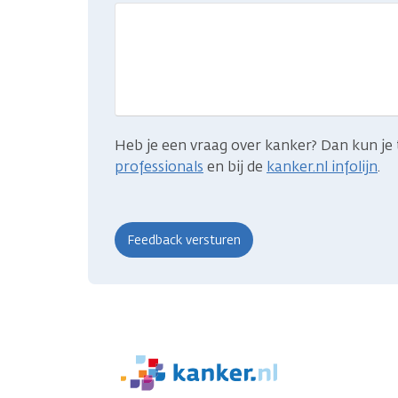
je
gevonden
wat
je
zocht?
Heb je een vraag over kanker? Dan kun je 
professionals
en bij de
kanker.nl infolijn
.
We