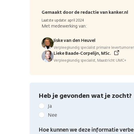
Gemaakt door de redactie van kanker.nl
Laatste update: april 2024
Met medewerking van:
Jiske van den Heuvel
Verpleegkundig specialist primaire levertumor
Lieke Baade-Corpelijn, MSc.
Verpleegkundig specialist, Maastricht UMC+
Heb je gevonden wat je zocht?
Geef
Ja
kanker.nl
Nee
feedback:
Heb
Hoe kunnen we deze informatie verbe