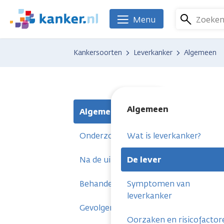
Overslaan
en
Zoeke
Menu
We
naar
zijn
de
er
Kankersoorten
Leverkanker
Algemeen
inhoud
voor
gaan
je.
Kanker.nl
Algemeen
Algemeen
Onderzoeken
Wat is leverkanker?
Na de uitslag
De lever
Behandelingen
Symptomen van
leverkanker
Gevolgen
Oorzaken en risicofactor