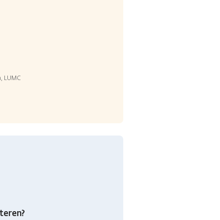
en, LUMC
teren?