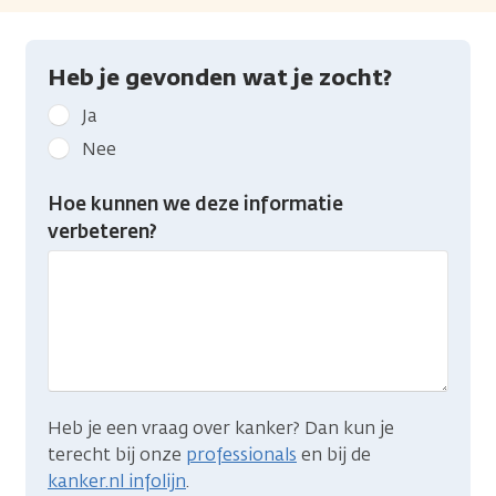
Heb je gevonden wat je zocht?
Geef
Ja
kanker.nl
Nee
feedback:
Heb
Hoe kunnen we deze informatie
je
verbeteren?
gevonden
wat
je
zocht?
Heb je een vraag over kanker? Dan kun je
terecht bij onze
professionals
en bij de
kanker.nl infolijn
.