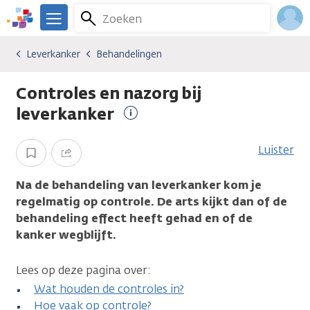
Overslaan
Zoeken
Menu
en
We
naar
zijn
Inlo
Leverkanker
Behandelingen
Kankersoorten
Leverkanker
Behandelingen
de
er
Acco
inhoud
voor
Controles en nazorg bij
gaan
je.
Kanker.nl
leverkanker
Meer
informatie
Luister
Opslaan
Delen
Na de behandeling van leverkanker kom je
regelmatig op controle. De arts kijkt dan of de
behandeling effect heeft gehad en of de
kanker wegblijft.
Lees op deze pagina over:
Wat houden de controles in?
Hoe vaak op controle?