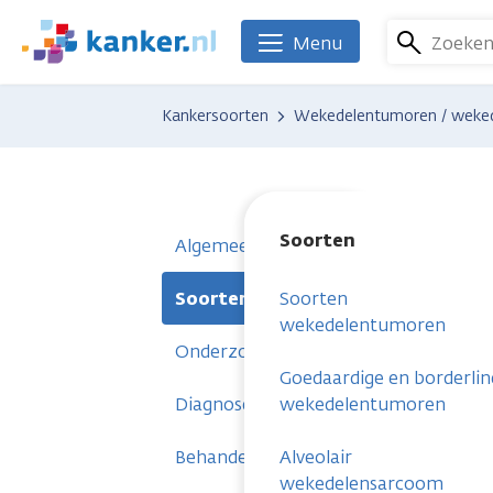
Overslaan
en
Zoeke
Menu
We
naar
zijn
de
er
Kankersoorten
Wekedelentumoren / weke
inhoud
voor
gaan
je.
Kanker.nl
Soorten
Algemeen
Soorten
Soorten
wekedelentumoren
Onderzoeken
Goedaardige en borderlin
Diagnose
wekedelentumoren
Behandelingen
Alveolair
wekedelensarcoom