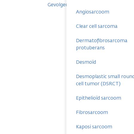
Gevolgen
Angiosarcoom
Clear cell sarcoma
Dermatofibrosarcoma
protuberans
Desmoïd
Desmoplastic small roun
cell tumor (DSRCT)
Epithelioïd sarcoom
Fibrosarcoom
Kaposi sarcoom