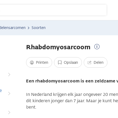
n
delensarcomen
Soorten
Rhabdomyosarcoom
Meer
informati
Printen
Opslaan
Delen
Een rhabdomyosarcoom is een zeldzame vo
e
In Nederland krijgen elk jaar ongeveer 20 men
dit kinderen jonger dan 7 jaar. Maar je kunt he
bent.