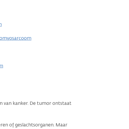
m
bdomyosarcoom
om
 van kanker. De tumor ontstaat
nieren of geslachtsorganen. Maar