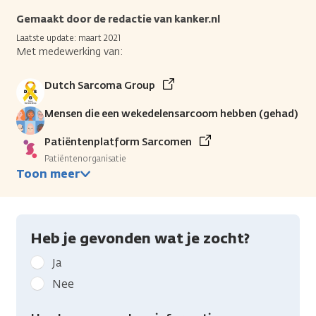
Gemaakt door de redactie van kanker.nl
Laatste update: maart 2021
Met medewerking van:
Dutch Sarcoma Group
Mensen die een wekedelensarcoom hebben (gehad)
Patiëntenplatform Sarcomen
Patiëntenorganisatie
Toon meer
Heb je gevonden wat je zocht?
Geef
Ja
kanker.nl
Nee
feedback:
Heb