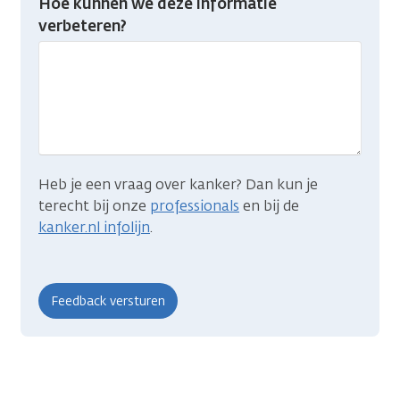
Hoe kunnen we deze informatie
je
verbeteren?
gevonden
wat
je
zocht?
Heb je een vraag over kanker? Dan kun je
terecht bij onze
professionals
en bij de
kanker.nl infolijn
.