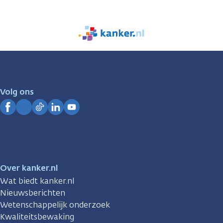
We
zijn
er
voor
je.
Volg ons
Kanker.nl
Facebook
Instagram
TikTok
LinkedIn
YouTube
Over kanker.nl
Wat biedt kanker.nl
Nieuwsberichten
Wetenschappelijk onderzoek
Kwaliteitsbewaking