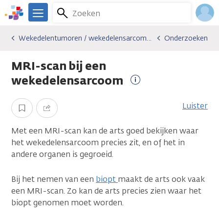
Overslaan
Zoeken
Menu
en
We
naar
zijn
Inlo
Wekedelentumoren / wekedelensarcomen
Onderzoeken
Kankersoorten
Wekedelentumoren / wekedelensarcomen
Onderzoeken
de
er
Acco
inhoud
voor
MRI-scan bij een
gaan
je.
Kanker.nl
wekedelensarcoom
Meer
informatie
Luister
Opslaan
Delen
Met een MRI-scan kan de arts goed bekijken waar
het wekedelensarcoom precies zit, en of het in
andere organen is gegroeid.
Bij het nemen van een
biopt
maakt de arts ook vaak
een MRI-scan. Zo kan de arts precies zien waar het
biopt genomen moet worden.