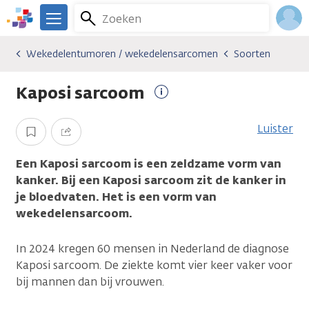
Overslaan
Zoeken
Menu
en
We
naar
zijn
Inlo
Wekedelentumoren / wekedelensarcomen
Soorten
Kankersoorten
Wekedelentumoren / wekedelensarcomen
Soorten
de
er
Acco
inhoud
voor
Kaposi sarcoom
gaan
je.
Meer
Kanker.nl
informatie
Luister
Opslaan
Delen
Een Kaposi sarcoom is een zeldzame vorm van
kanker. Bij een Kaposi sarcoom zit de kanker in
je bloedvaten. Het is een vorm van
wekedelensarcoom.
In 2024 kregen 60 mensen in Nederland de diagnose
Kaposi sarcoom. De ziekte komt vier keer vaker voor
bij mannen dan bij vrouwen.