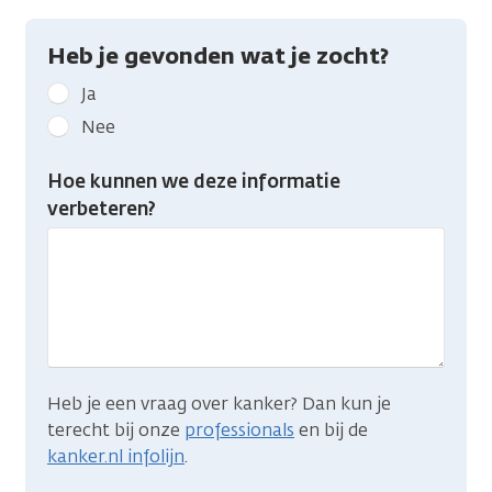
Heb je gevonden wat je zocht?
Geef
Ja
kanker.nl
Nee
feedback:
Heb
Hoe kunnen we deze informatie
je
verbeteren?
gevonden
wat
je
zocht?
Heb je een vraag over kanker? Dan kun je
terecht bij onze
professionals
en bij de
kanker.nl infolijn
.