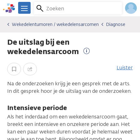
Overslaan
Zoeken
Menu
en
We
naar
zijn
Inlo
Wekedelentumoren / wekedelensarcomen
Diagnose
Kankersoorten
Wekedelentumoren / wekedelensarcomen
Diagnose
de
er
Acco
inhoud
voor
De uitslag bij een
gaan
je.
Kanker.nl
wekedelensarcoom
Meer
informatie
Luister
Opslaan
Delen
Na de onderzoeken krijg je een gesprek met de arts.
In dit gesprek hoor je de uitslag van de onderzoeken.
Intensieve periode
Als het inderdaad om een wekedelensarcoom gaat,
breekt een intensieve en onzekere periode aan. Het
kan een paar weken duren voordat je helemaal weet
waar je aan toe bent. Bijvoorbeeld omdat er nog