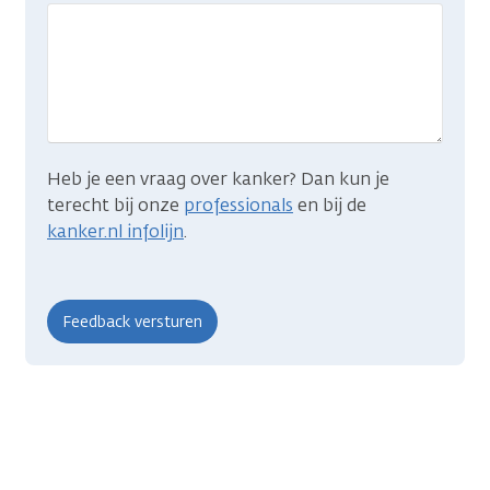
gevonden
wat
je
zocht?
Heb je een vraag over kanker? Dan kun je
terecht bij onze
professionals
en bij de
kanker.nl infolijn
.