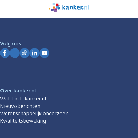
We
zijn
er
voor
je.
Volg ons
Kanker.nl
Facebook
Instagram
TikTok
LinkedIn
YouTube
Over kanker.nl
Wat biedt kanker.nl
Nieuwsberichten
Wetenschappelijk onderzoek
Kwaliteitsbewaking