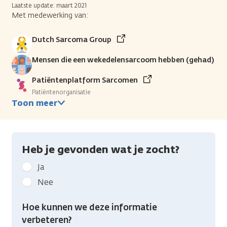
Laatste update: maart 2021
Met medewerking van:
Dutch Sarcoma Group
Mensen die een wekedelensarcoom hebben (gehad)
Patiëntenplatform Sarcomen
Patiëntenorganisatie
Toon meer
Heb je gevonden wat je zocht?
Geef
Ja
kanker.nl
Nee
feedback:
Heb
Hoe kunnen we deze informatie
je
verbeteren?