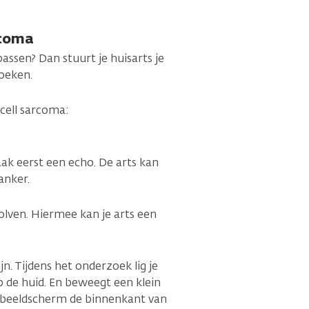
rcoma
passen? Dan stuurt je huisarts je
zoeken.
 cell sarcoma:
aak eerst een echo. De arts kan
anker.
olven. Hiermee kan je arts een
n. Tijdens het onderzoek lig je
 de huid. En beweegt een klein
et beeldscherm de binnenkant van