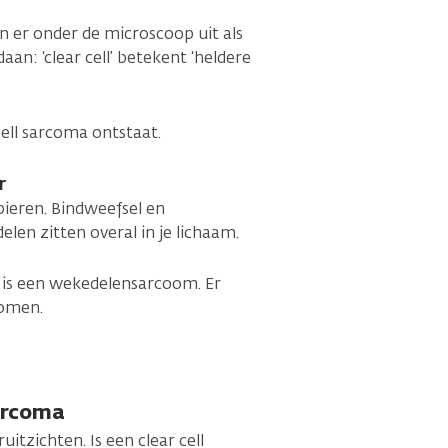
n er onder de microscoop uit als
an: ‘clear cell’ betekent ‘heldere
ell sarcoma ontstaat.
r
spieren. Bindweefsel en
en zitten overal in je lichaam.
 is een wekedelensarcoom. Er
comen.
sarcoma
uitzichten. Is een clear cell