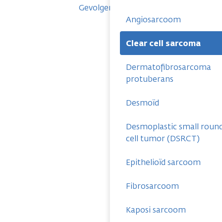
Gevolgen
Angiosarcoom
Clear cell sarcoma
Dermatofibrosarcoma
protuberans
Desmoïd
Desmoplastic small roun
cell tumor (DSRCT)
Epithelioïd sarcoom
Fibrosarcoom
Kaposi sarcoom