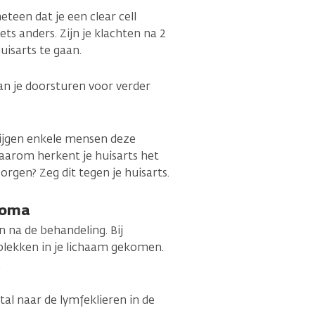
teen dat je een clear cell
s anders. Zijn je klachten na 2
uisarts te gaan.
kan je doorsturen voor verder
krijgen enkele mensen deze
 Daarom herkent je huisarts het
zorgen? Zeg dit tegen je huisarts.
rcoma
n na de behandeling. Bij
 plekken in je lichaam gekomen.
.
stal naar de lymfeklieren in de