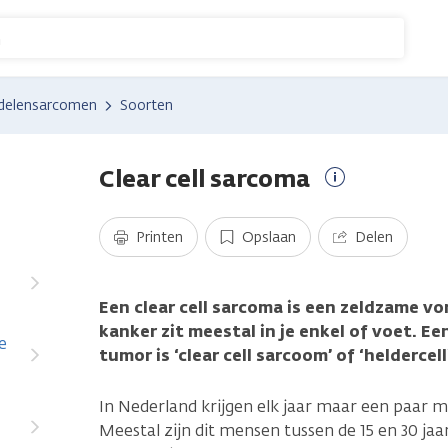
n
delensarcomen
Soorten
Clear cell sarcoma
Meer
informatie
Printen
Opslaan
Delen
Een clear cell sarcoma is een zeldzame v
kanker zit meestal in je enkel of voet. E
e
tumor is ‘clear cell sarcoom’ of ‘heldercel
In Nederland krijgen elk jaar maar een paar 
Meestal zijn dit mensen tussen de 15 en 30 jaar