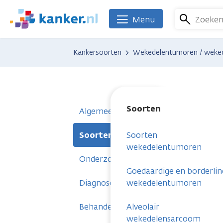
Overslaan
en
Zoeke
Menu
We
naar
zijn
de
er
Kankersoorten
Wekedelentumoren / weke
inhoud
voor
gaan
je.
Kanker.nl
Soorten
Algemeen
Soorten
Soorten
wekedelentumoren
Onderzoeken
Goedaardige en borderlin
Diagnose
wekedelentumoren
Behandelingen
Alveolair
wekedelensarcoom