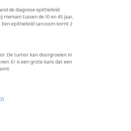
and de diagnose epithelioïd
j mensen tussen de 10 en 45 jaar,
. Een epithelioïd sarcoom komt 2
mor. De tumor kan doorgroeien in
en. Er is een grote kans dat een
komt.
om