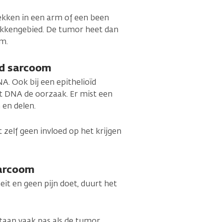
ekken in een arm of een been
bekkengebied. De tumor heet dan
om.
ïd sarcoom
A. Ook bij een epithelioïd
et DNA de oorzaak. Er mist een
 en delen.
 zelf geen invloed op het krijgen
sarcoom
t en geen pijn doet, duurt het
taan vaak pas als de tumor