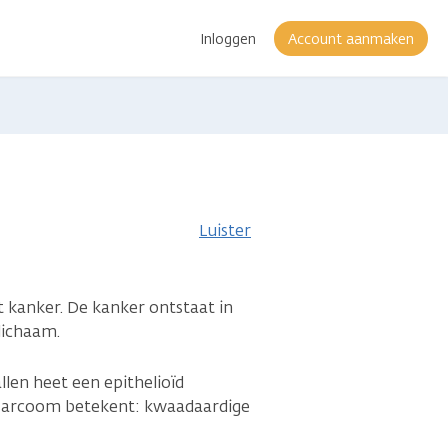
Inloggen
Account aanmaken
Luister
t kanker. De kanker ontstaat in
lichaam.
allen heet een epithelioïd
arcoom betekent: kwaadaardige