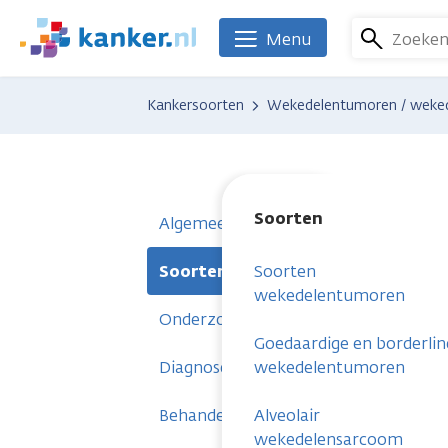
Overslaan
en
Zoeke
Menu
We
naar
zijn
de
er
Kankersoorten
Wekedelentumoren / weke
inhoud
voor
gaan
je.
Kanker.nl
Soorten
Algemeen
Soorten
Soorten
wekedelentumoren
Onderzoeken
Goedaardige en borderlin
Diagnose
wekedelentumoren
Behandelingen
Alveolair
wekedelensarcoom