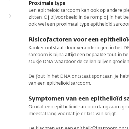
Proximale type
Een epitheloïd sarcoom kan ook op andere pl
zitten. Of bijvoorbeeld in de romp of in het 
ook wel een proximaal type epitheloïd sarco
Risicofactoren voor een epithelio
Kanker ontstaat door veranderingen in het DN
sarcoom is bijna altijd een bepaalde fout in h
stukje DNA waardoor de cellen blijven groeien
De fout in het DNA ontstaat spontaan. Je hebt
van een epithelioïd sarcoom.
Symptomen van een epithelioïd 
Omdat een epithelioïd sarcoom langzaam groei
meestal lang voordat je er last van krijgt.
De klachten van een epithelioïd sarcoom onts