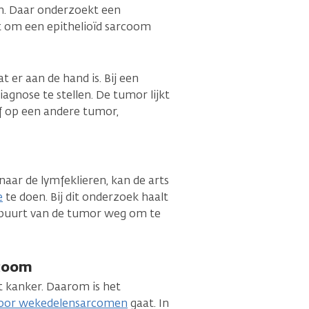
um. Daar onderzoekt een
et om een epithelioïd sarcoom
 er aan de hand is. Bij een
iagnose te stellen. De tumor lijkt
f op een andere tumor,
aar de lymfeklieren, kan de arts
e
te doen. Bij dit onderzoek haalt
e buurt van de tumor weg om te
rcoom
t kanker. Daarom is het
voor wekedelensarcomen
gaat. In