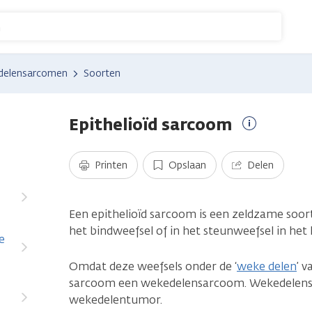
n
delensarcomen
Soorten
Epithelioïd sarcoom
Meer
informatie
Printen
Opslaan
Delen
Een epithelioïd sarcoom is een zeldzame soor
het bindweefsel of in het steunweefsel in het 
e
Omdat deze weefsels onder de ‘
weke delen
’ v
sarcoom een wekedelensarcoom. Wekedelens
wekedelentumor.