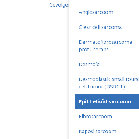
Gevolgen
Angiosarcoom
Clear cell sarcoma
Dermatofibrosarcoma
protuberans
Desmoïd
Desmoplastic small roun
cell tumor (DSRCT)
Epithelioïd sarcoom
Fibrosarcoom
Kaposi sarcoom