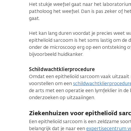
Het stukje weefsel gaat naar het laboratori
patholoog het weefsel. Dan is pas zeker of h
gaat.
Het kan lang duren voordat je precies weet wat
epithelioïd sarcoom is het soms lastig om de d
onder de microscoop erg op een ontsteking o
bijvoorbeeld huidkanker.
Schildwachtklierprocedure
Omdat een epithelioïd sarcoom vaak uitzaait n
voorstellen om een
schildwachtklierprocedur
de arts met een operatie een lymfeklier in d
onderzoeken op uitzaaiingen.
Ziekenhuizen voor epithelioïd sa
Een epithelioïd sarcoom is een zeldzame soor
belangrijk dat je naar een
expertisecentrum 