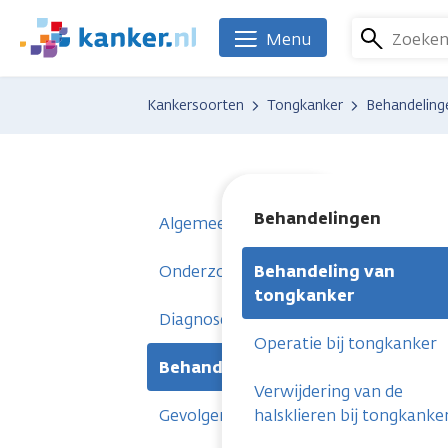
Overslaan
en
Zoeke
Menu
We
naar
zijn
de
er
Kankersoorten
Tongkanker
Behandeling
inhoud
voor
gaan
je.
Kanker.nl
Behandelingen
Algemeen
Onderzoeken
Behandeling van
tongkanker
Diagnose
Operatie bij tongkanker
Behandelingen
Verwijdering van de
Gevolgen
halsklieren bij tongkanke