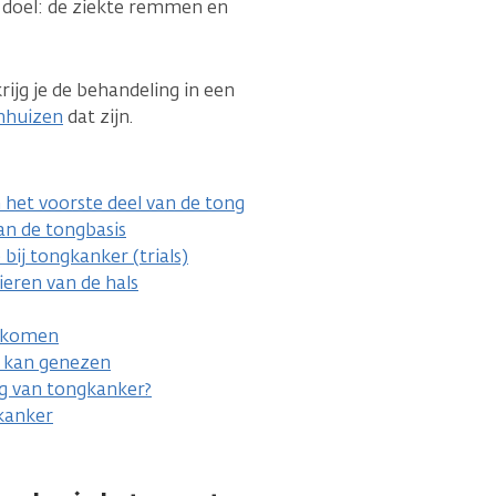
 doel: de ziekte remmen en
ijg je de behandeling in een
nhuizen
dat zijn.
het voorste deel van de tong
n de tongbasis
bij tongkanker (trials)
ieren van de hals
gekomen
r kan genezen
ng van tongkanker?
kanker