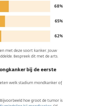
leven:
Mensen
68%
in
leven:
Mensen
65%
in
leven:
Mensen
62%
in
leven:
nsen met deze soort kanker. Jouw
delde. Bespreek dit met de arts.
ongkanker bij de eerste
e weten welk stadium mondkanker of
 Bijvoorbeeld hoe groot de tumor is