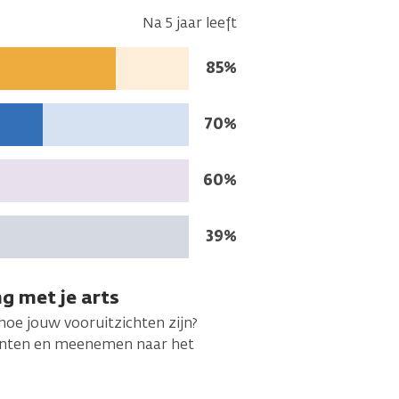
Na 5 jaar leeft
Na
85%
5
jaar
Na
70%
leeft:
5
jaar
Na
60%
leeft:
5
jaar
Na
39%
leeft:
5
jaar
ng met je arts
leeft:
 hoe jouw vooruitzichten zijn?
printen en meenemen naar het