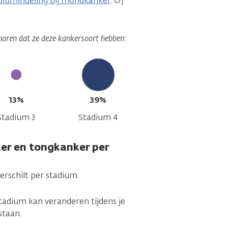
diumindeling bij mondkanker
. Of
 horen dat ze deze kankersoort hebben:
13%
39%
Stadium 3
Stadium 4
er en tongkanker per
rschilt per stadium.
tadium kan veranderen tijdens je
staan.