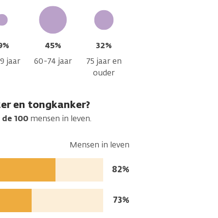
9%
45%
32%
9 jaar
60-74 jaar
75 jaar en
ouder
er en tongkanker?
 de 100
mensen in leven.
Mensen in leven
Mensen
82%
in
leven:
Mensen
73%
in