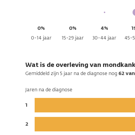
0%
0%
4%
1
0-14 jaar
15-29 jaar
30-44 jaar
45-5
Wat is de overleving van mondkank
Gemiddeld zijn 5 jaar na de diagnose nog
62 van
Jaren na de diagnose
Jaren
1
na
de
Jaren
2
diagnose:
na