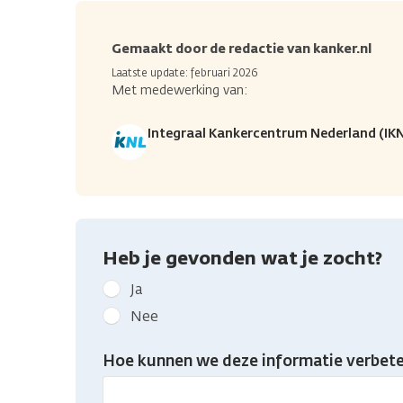
Gemaakt door de redactie van kanker.nl
Laatste update: februari 2026
Met medewerking van:
Integraal Kankercentrum Nederland (IK
Heb je gevonden wat je zocht?
Geef
Ja
kanker.nl
Nee
feedback:
Heb
Hoe kunnen we deze informatie verbete
je
gevonden