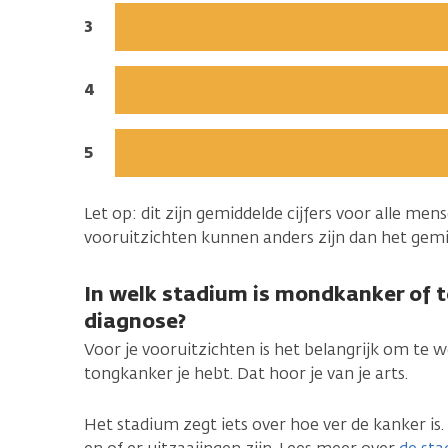
de
Jaren
3
diagnose:
na
de
Jaren
4
diagnose:
na
de
Jaren
5
diagnose:
na
de
Let op: dit zijn gemiddelde cijfers voor alle me
diagnose:
vooruitzichten kunnen anders zijn dan het gemid
In welk stadium is mondkanker of t
diagnose?
Voor je vooruitzichten is het belangrijk om t
tongkanker je hebt. Dat hoor je van je arts.
Het stadium zegt iets over hoe ver de kanker is.