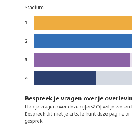
Stadium
Stadium:
1
Stadium:
2
Stadium:
3
Stadium:
4
Bespreek je vragen over je overlevi
Heb je vragen over deze cijfers? Of wil je weten
Bespreek dit met je arts. Je kunt deze pagina 
gesprek.