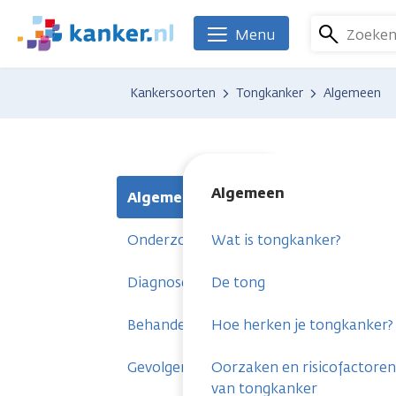
Overslaan
en
Zoeke
Menu
We
naar
zijn
de
er
Kankersoorten
Tongkanker
Algemeen
inhoud
voor
gaan
je.
Kanker.nl
Algemeen
Algemeen
Onderzoeken
Wat is tongkanker?
Diagnose
De tong
Behandelingen
Hoe herken je tongkanker?
Gevolgen
Oorzaken en risicofactoren
van tongkanker