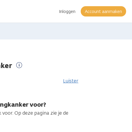
Inloggen
Account aanmaken
nker
Meer
informatie
Luister
ngkanker voor?
oor. Op deze pagina zie je de