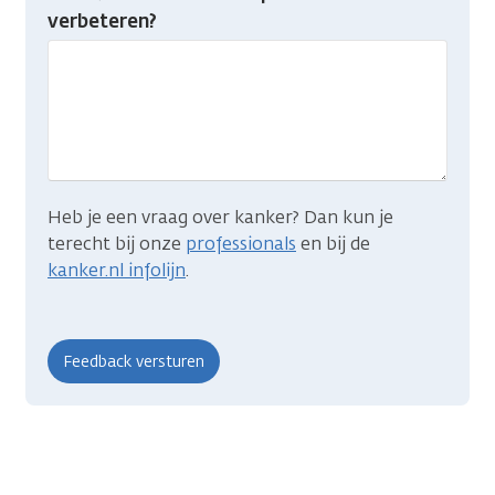
je
verbeteren?
gevonden
wat
je
zocht?
Heb je een vraag over kanker? Dan kun je
terecht bij onze
professionals
en bij de
kanker.nl infolijn
.