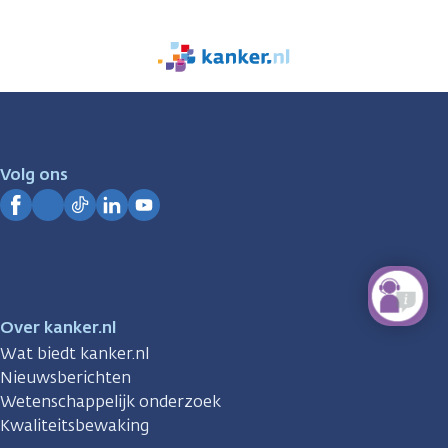
We
zijn
er
voor
je.
Volg ons
Kanker.nl
Facebook
Instagram
TikTok
LinkedIn
YouTube
Over kanker.nl
Wat biedt kanker.nl
Nieuwsberichten
Wetenschappelijk onderzoek
Kwaliteitsbewaking