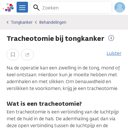
Overslaan
Zoeken
Menu
en
We
naar
zijn
Inlo
Tongkanker
Behandelingen
Kankersoorten
Tongkanker
Behandelingen
de
er
Acco
inhoud
voor
Tracheotomie bij tongkanker
gaan
je.
Meer
Kanker.nl
informa
Luister
Opslaan
Delen
Na de operatie kan een zwelling in de tong, mond of
keel ontstaan. Hierdoor kun je moeite hebben met
ademhalen en met slikken. Om benauwdheid en
verslikken te voorkomen, krijg je een tracheotomie.
Wat is een tracheotomie?
Een tracheotomie is een verbinding van de luchtpijp
met de huid in de hals. De ademhaling gaat dan via
deze open verbinding tussen de luchtpijp en de