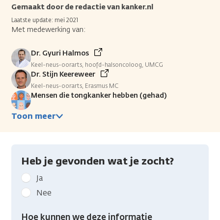
Gemaakt door de redactie van kanker.nl
Laatste update: mei 2021
Met medewerking van:
Dr. Gyuri Halmos
Keel-neus-oorarts, hoofd-halsoncoloog, UMCG
Dr. Stijn Keereweer
Keel-neus-oorarts, Erasmus MC
Mensen die tongkanker hebben (gehad)
Toon meer
Heb je gevonden wat je zocht?
Geef
Ja
kanker.nl
Nee
feedback:
Heb
Hoe kunnen we deze informatie