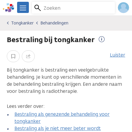
Overslaan
Zoeken
Menu
en
We
naar
zijn
Inlo
Tongkanker
Behandelingen
Kankersoorten
Tongkanker
Behandelingen
de
er
Acco
inhoud
voor
Bestraling bij tongkanker
gaan
je.
Meer
Kanker.nl
informatie
Luister
Opslaan
Delen
Bij tongkanker is bestraling een veelgebruikte
behandeling. Je kunt op verschillende momenten in
de behandeling bestraling krijgen. Een andere naam
voor bestraling is radiotherapie.
Lees verder over:
Bestraling als genezende behandeling voor
tongkanker
Bestraling als je niet meer beter wordt