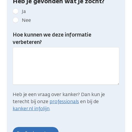
Heb je gevonden wat je zocht?
Geef
Ja
kanker.nl
Nee
feedback:
Heb
Hoe kunnen we deze informatie
je
verbeteren?
gevonden
wat
je
zocht?
Heb je een vraag over kanker? Dan kun je
terecht bij onze
professionals
en bij de
kanker.nl infolijn
.