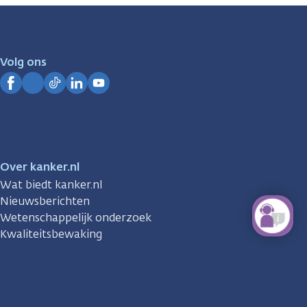
zijn
er
voor
je.
Volg ons
Kanker.nl
Facebook
Instagram
TikTok
LinkedIn
YouTube
Over kanker.nl
Wat biedt kanker.nl
Nieuwsberichten
Wetenschappelijk onderzoek
Kwaliteitsbewaking