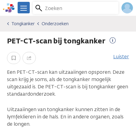
Overslaan
Zoeken
Menu
en
We
naar
zijn
Inlo
Tongkanker
Onderzoeken
Kankersoorten
Tongkanker
Onderzoeken
de
er
Acco
inhoud
voor
PET-CT-scan bij tongkanker
gaan
je.
Meer
Kanker.nl
informati
Luister
Opslaan
Delen
Een PET-CT-scan kan uitzaaiingen opsporen. Deze
scan krijg je soms, als de tongkanker mogelijk
uitgezaaid is. De PET-CT-scan is bij tongkanker geen
standaardonderzoek.
Uitzaaiingen van tongkanker kunnen zitten in de
lymfeklieren in de hals. En in andere organen, zoals
de longen.