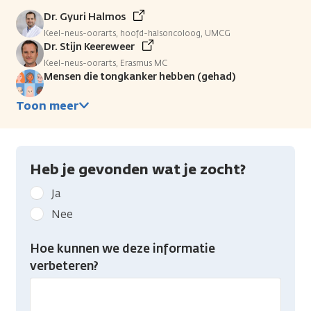
Dr. Gyuri Halmos
Keel-neus-oorarts, hoofd-halsoncoloog, UMCG
Dr. Stijn Keereweer
Keel-neus-oorarts, Erasmus MC
Mensen die tongkanker hebben (gehad)
Toon meer
Heb je gevonden wat je zocht?
Geef
Ja
kanker.nl
Nee
feedback:
Heb
Hoe kunnen we deze informatie
je
verbeteren?
gevonden
wat
je