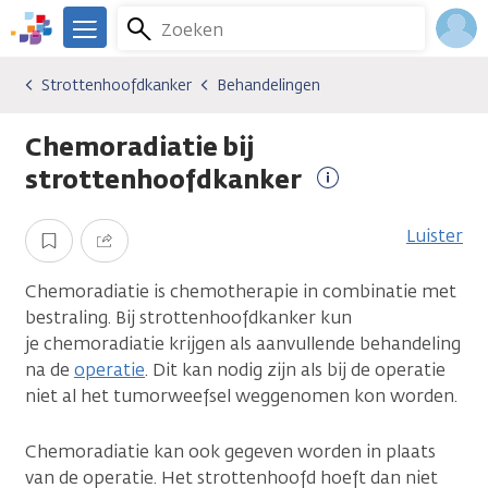
Overslaan
Zoeken
Menu
en
We
naar
zijn
Inlo
Strottenhoofdkanker
Behandelingen
Kankersoorten
Strottenhoofdkanker
Behandelingen
de
er
Acco
inhoud
voor
Chemoradiatie bij
gaan
je.
Kanker.nl
strottenhoofdkanker
Meer
informatie
Luister
Opslaan
Delen
Chemoradiatie is chemotherapie in combinatie met
bestraling. Bij strottenhoofdkanker kun
je chemoradiatie krijgen als aanvullende behandeling
na de
operatie
. Dit kan nodig zijn als bij de operatie
niet al het tumorweefsel weggenomen kon worden.
Chemoradiatie kan ook gegeven worden in plaats
van de operatie. Het strottenhoofd hoeft dan niet