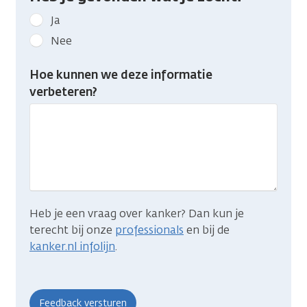
Geef
Ja
kanker.nl
Nee
feedback:
Heb
Hoe kunnen we deze informatie
je
verbeteren?
gevonden
wat
je
zocht?
Heb je een vraag over kanker? Dan kun je
terecht bij onze
professionals
en bij de
kanker.nl infolijn
.