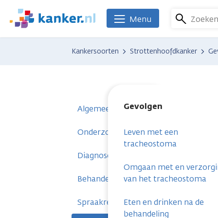
Overslaan
en
Zoeke
Menu
We
naar
zijn
de
er
Kankersoorten
Strottenhoofdkanker
Ge
inhoud
voor
gaan
je.
Kanker.nl
Gevolgen
Algemeen
Onderzoeken
Leven met een
tracheostoma
Diagnose
Omgaan met en verzorgi
Behandelingen
van het tracheostoma
Spraakrevalidatie
Eten en drinken na de
behandeling