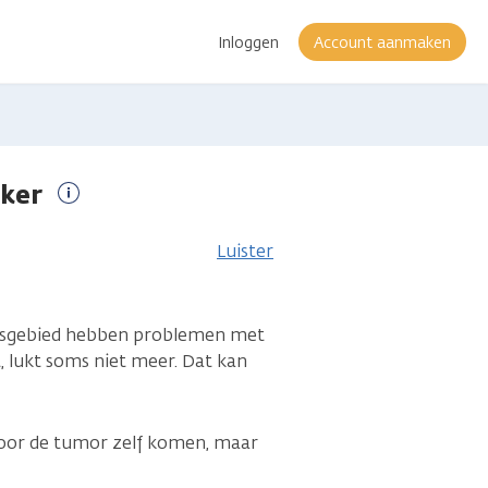
Inloggen
Account aanmaken
nker
Meer
informatie
Luister
lsgebied hebben problemen met
, lukt soms niet meer. Dat kan
oor de tumor zelf komen, maar