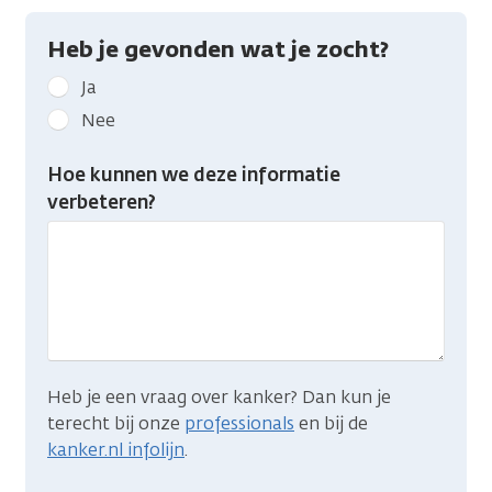
Heb je gevonden wat je zocht?
Geef
Ja
kanker.nl
Nee
feedback:
Heb
Hoe kunnen we deze informatie
je
verbeteren?
gevonden
wat
je
zocht?
Heb je een vraag over kanker? Dan kun je
terecht bij onze
professionals
en bij de
kanker.nl infolijn
.