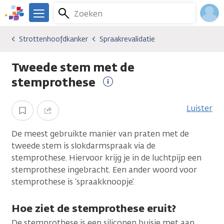
Overslaan
Zoeken
Menu
en
We
naar
zijn
Inlo
Strottenhoofdkanker
Spraakrevalidatie
Kankersoorten
Strottenhoofdkanker
Spraakrevalidatie
de
er
Acco
inhoud
voor
Tweede stem met de
gaan
je.
Kanker.nl
stemprothese
Meer
informatie
Luister
Opslaan
Delen
De meest gebruikte manier van praten met de
tweede stem is slokdarmspraak via de
stemprothese. Hiervoor krijg je in de luchtpijp een
stemprothese ingebracht. Een ander woord voor
stemprothese is ‘spraakknoopje’.
Hoe ziet de stemprothese eruit?
De stemprothese is een siliconen buisje met aan