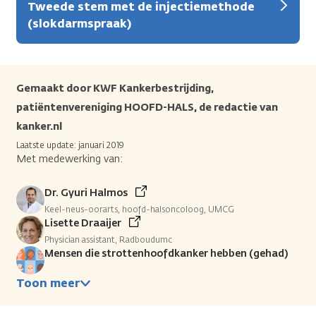
Tweede stem met de injectiemethode
(slokdarmspraak)
Gemaakt door KWF Kankerbestrijding,
patiëntenvereniging HOOFD-HALS, de redactie van
kanker.nl
Laatste update: januari 2019
Met medewerking van:
Dr. Gyuri Halmos
Keel-neus-oorarts, hoofd-halsoncoloog, UMCG
Lisette Draaijer
Physician assistant, Radboudumc
Mensen die strottenhoofdkanker hebben (gehad)
Toon meer