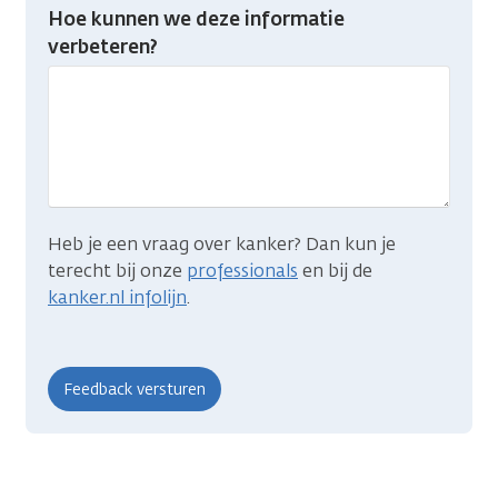
Heb
Hoe kunnen we deze informatie
je
verbeteren?
gevonden
wat
je
zocht?
Heb je een vraag over kanker? Dan kun je
terecht bij onze
professionals
en bij de
kanker.nl infolijn
.