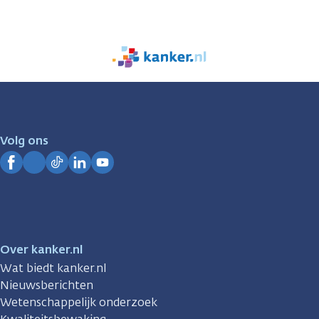
We
zijn
er
voor
je.
Volg ons
Kanker.nl
Facebook
Instagram
TikTok
LinkedIn
YouTube
Over kanker.nl
Wat biedt kanker.nl
Nieuwsberichten
Wetenschappelijk onderzoek