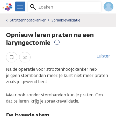
Overslaan
Zoeken
Menu
en
We
naar
zijn
Inlo
Strottenhoofdkanker
Spraakrevalidatie
Kankersoorten
Strottenhoofdkanker
Spraakrevalidatie
de
er
Acco
inhoud
voor
Opnieuw leren praten na een
gaan
je.
Kanker.nl
laryngectomie
Meer
informatie
Luister
Opslaan
Delen
Na de operatie voor strottenhoofdkanker heb
je geen stembanden meer. Je kunt niet meer praten
zoals je gewend bent.
Maar ook zonder stembanden kun je praten. Om
dat te leren, krijg je spraakrevalidatie.
De tweede stem