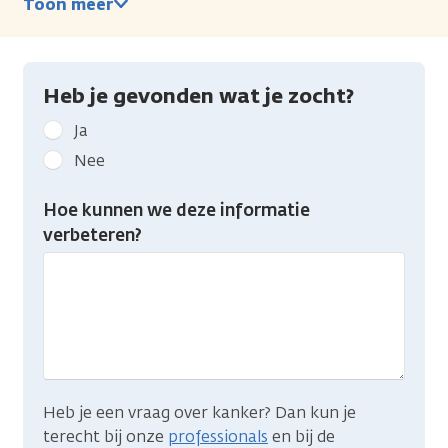
Toon meer
Heb je gevonden wat je zocht?
Geef
Ja
kanker.nl
Nee
feedback:
Heb
Hoe kunnen we deze informatie
je
verbeteren?
gevonden
wat
je
zocht?
Heb je een vraag over kanker? Dan kun je
terecht bij onze
professionals
en bij de