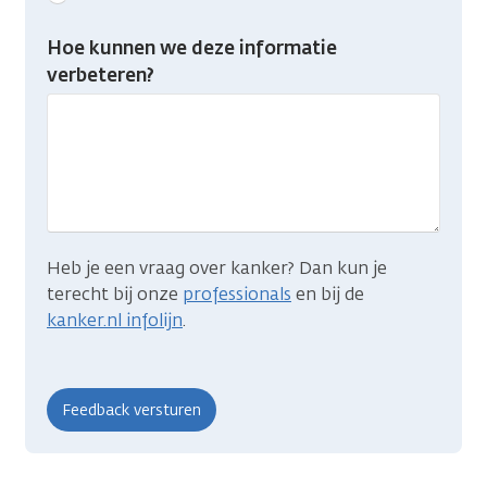
feedback:
Heb
Hoe kunnen we deze informatie
je
verbeteren?
gevonden
wat
je
zocht?
Heb je een vraag over kanker? Dan kun je
terecht bij onze
professionals
en bij de
kanker.nl infolijn
.