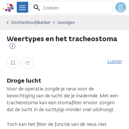
Overslaan
Zoeken
Menu
en
We
naar
zijn
Inlo
Strottenhoofdkanker
Gevolgen
Kankersoorten
Strottenhoofdkanker
Gevolgen
de
er
Acco
inhoud
voor
Weertypes en het tracheostoma
gaan
je.
Kanker.nl
Meer
informatie
Luister
Opslaan
Delen
Droge lucht
Voor de operatie zorgde je neus voor de
bevochtiging van de lucht die je inademde. Met een
tracheostoma kan een stomafilter ervoor zorgen
dat de lucht in de luchtpijp minder snel uitdroogt.
Toch kan het filter de functie van de neus niet