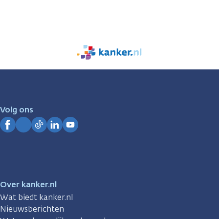
We
zijn
er
voor
je.
Volg ons
Kanker.nl
Facebook
Instagram
TikTok
LinkedIn
YouTube
Over kanker.nl
Wat biedt kanker.nl
Nieuwsberichten