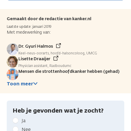
Gemaakt door de redactie van kanker.nl
Laatste update: januari 2019
Met medewerking van:
Dr. Gyuri Halmos
Keel-neus-oorarts, hoofd-halsoncoloog, UMCG
Lisette Draaijer
Physician assistant, Radboudumc
Mensen die strottenhoofdkanker hebben (gehad)
Toon meer
Heb je gevonden wat je zocht?
Geef
Ja
kanker.nl
Nee