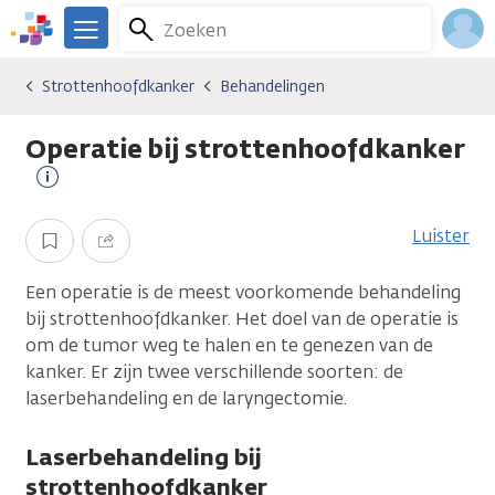
Overslaan
Zoeken
Menu
en
We
naar
zijn
Inlo
Strottenhoofdkanker
Behandelingen
Kankersoorten
Strottenhoofdkanker
Behandelingen
de
er
Acco
inhoud
voor
Operatie bij strottenhoofdkanker
gaan
je.
Kanker.nl
Meer
informatie
Luister
Opslaan
Delen
Een operatie is de meest voorkomende behandeling
bij strottenhoofdkanker. Het doel van de operatie is
om de tumor weg te halen en te genezen van de
kanker. Er zijn twee verschillende soorten: de
laserbehandeling en de laryngectomie.
Laserbehandeling bij
strottenhoofdkanker