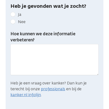
Heb je gevonden wat je zocht?
Geef
Ja
kanker.nl
Nee
feedback:
Heb
Hoe kunnen we deze informatie
je
verbeteren?
gevonden
wat
je
zocht?
Heb je een vraag over kanker? Dan kun je
terecht bij onze
professionals
en bij de
kanker.nl infolijn
.