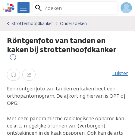
Overslaan
Zoeken
Menu
en
We
naar
zijn
Inlo
Strottenhoofdkanker
Onderzoeken
Kankersoorten
Strottenhoofdkanker
Onderzoeken
de
er
Acco
inhoud
voor
Röntgenfoto van tanden en
gaan
je.
Kanker.nl
kaken bij strottenhoofdkanker
Meer
informatie
Luister
Opslaan
Delen
Een röntgenfoto van tanden en kaken heet een
orthopantomogram. De afkorting hiervan is OPT of
OPG.
Met deze panoramische radiologische opname kan
de arts mogelijke bronnen van (verborgen)
ontstekingen in de kaak opsporen. Ook kan de arts