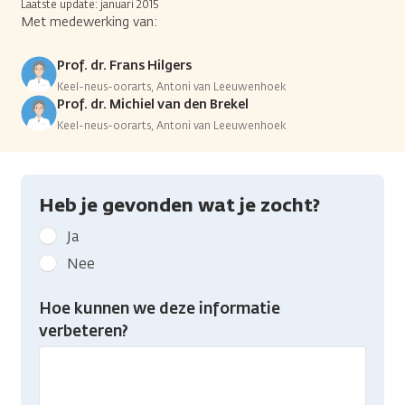
Laatste update: januari 2015
Met medewerking van:
Prof. dr. Frans Hilgers
Keel-neus-oorarts, Antoni van Leeuwenhoek
Prof. dr. Michiel van den Brekel
Keel-neus-oorarts, Antoni van Leeuwenhoek
Heb je gevonden wat je zocht?
Geef
Ja
kanker.nl
Nee
feedback:
Heb
Hoe kunnen we deze informatie
je
verbeteren?
gevonden
wat
je