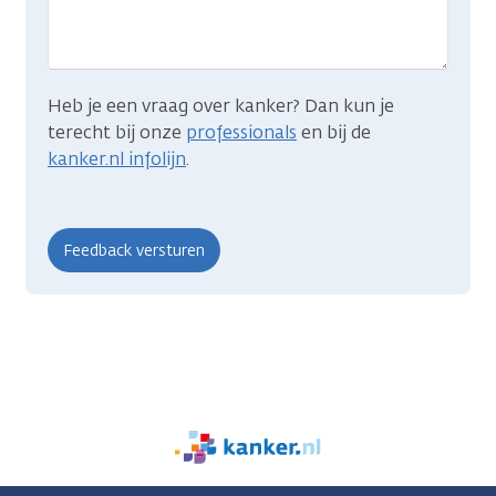
zocht?
Heb je een vraag over kanker? Dan kun je
terecht bij onze
professionals
en bij de
kanker.nl infolijn
.
We
zijn