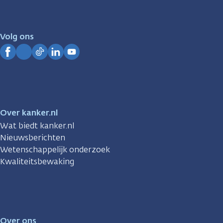
er
voor
je.
Volg ons
Kanker.nl
Facebook
Instagram
TikTok
LinkedIn
YouTube
Over kanker.nl
Wat biedt kanker.nl
Nieuwsberichten
Wetenschappelijk onderzoek
Kwaliteitsbewaking
Over ons