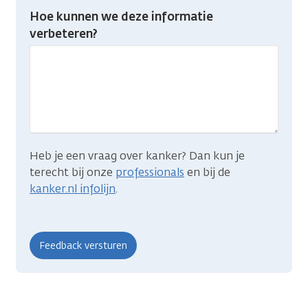
Heb
Hoe kunnen we deze informatie
je
verbeteren?
gevonden
wat
je
zocht?
Heb je een vraag over kanker? Dan kun je
terecht bij onze
professionals
en bij de
kanker.nl infolijn
.