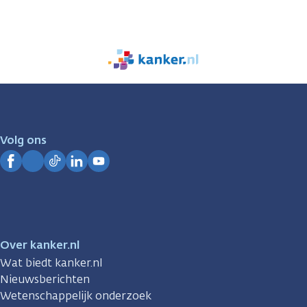
We
zijn
er
voor
je.
Volg ons
Kanker.nl
Facebook
Instagram
TikTok
LinkedIn
YouTube
Over kanker.nl
Wat biedt kanker.nl
Nieuwsberichten
Wetenschappelijk onderzoek