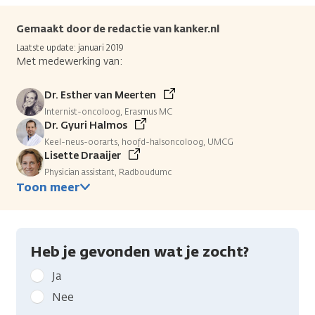
Gemaakt door de redactie van kanker.nl
Laatste update: januari 2019
Met medewerking van:
Dr. Esther van Meerten
Internist-oncoloog, Erasmus MC
Dr. Gyuri Halmos
Keel-neus-oorarts, hoofd-halsoncoloog, UMCG
Lisette Draaijer
Physician assistant, Radboudumc
Toon meer
Heb je gevonden wat je zocht?
Geef
Ja
kanker.nl
Nee
feedback: