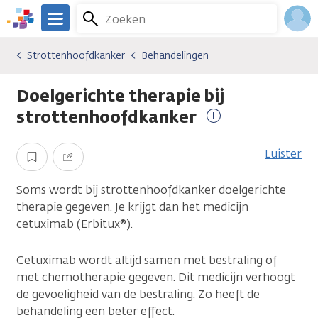
Overslaan
Zoeken
Menu
en
We
naar
zijn
Inlo
Strottenhoofdkanker
Behandelingen
Kankersoorten
Strottenhoofdkanker
Behandelingen
de
er
Acco
inhoud
voor
Doelgerichte therapie bij
gaan
je.
Kanker.nl
strottenhoofdkanker
Meer
informatie
Luister
Opslaan
Delen
Soms wordt bij strottenhoofdkanker doelgerichte
therapie gegeven. Je krijgt dan het medicijn
cetuximab (Erbitux®).
Cetuximab wordt altijd samen met bestraling of
met chemotherapie gegeven. Dit medicijn verhoogt
de gevoeligheid van de bestraling. Zo heeft de
behandeling een beter effect.