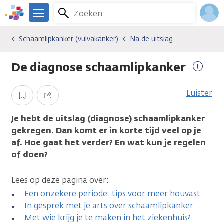
Overslaan
Zoeken
Menu
en
We
naar
zijn
Inlo
Schaamlipkanker (vulvakanker)
Na de uitslag
Kankersoorten
Schaamlipkanker (vulvakanker)
Na de uitslag
de
er
Acco
inhoud
voor
De diagnose schaamlipkanker
gaan
je.
Meer
Kanker.nl
inform
Luister
Opslaan
Delen
Je hebt de uitslag (diagnose) schaamlipkanker
gekregen. Dan komt er in korte tijd veel op je
af. Hoe gaat het verder? En wat kun je regelen
of doen?
Lees op deze pagina over:
Een onzekere periode: tips voor meer houvast
In gesprek met je arts over schaamlipkanker
Met wie krijg je te maken in het ziekenhuis?