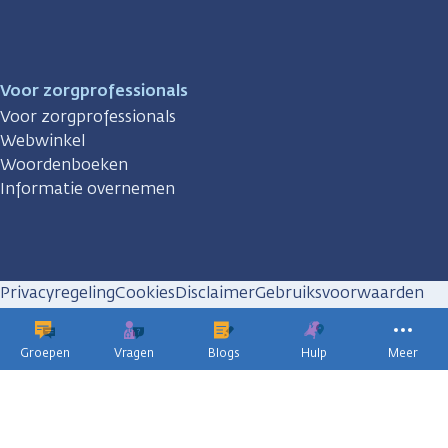
Voor zorgprofessionals
Voor zorgprofessionals
Webwinkel
Woordenboeken
Informatie overnemen
Privacyregeling
Cookies
Disclaimer
Gebruiksvoorwaarden
Huisregels
Groepen
Vragen
Blogs
Hulp
Meer
KWF
kankerbestrijding