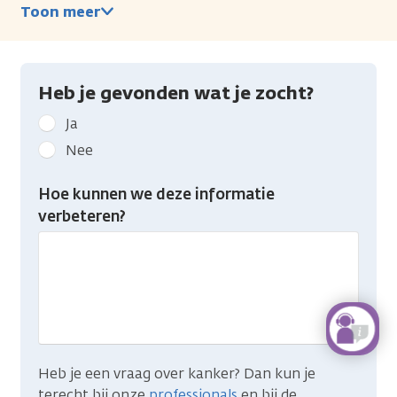
Toon meer
Heb je gevonden wat je zocht?
Geef
Ja
kanker.nl
Nee
feedback:
Heb
Hoe kunnen we deze informatie
je
verbeteren?
gevonden
wat
je
zocht?
Heb je een vraag over kanker? Dan kun je
terecht bij onze
professionals
en bij de