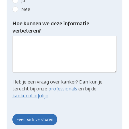
Ja
kanker.nl
Nee
feedback:
Heb
Hoe kunnen we deze informatie
je
verbeteren?
gevonden
wat
je
zocht?
Heb je een vraag over kanker? Dan kun je
terecht bij onze
professionals
en bij de
kanker.nl infolijn
.