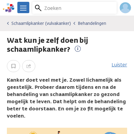
Overslaan
Zoeken
Menu
en
We
naar
zijn
Inlo
Schaamlipkanker (vulvakanker)
Behandelingen
Kankersoorten
Schaamlipkanker (vulvakanker)
Behandelingen
de
er
Acco
inhoud
voor
Wat kun je zelf doen bij
gaan
je.
Kanker.nl
schaamlipkanker?
Meer
informatie
Luister
Opslaan
Delen
Kanker doet veel met je. Zowel lichamelijk als
geestelijk.
Probeer daarom tijdens en na de
behandeling van schaamlipkanker zo gezond
mogelijk te leven. Dat helpt om de behandeling
beter te doorstaan. En om je zo fit mogelijk te
voelen.