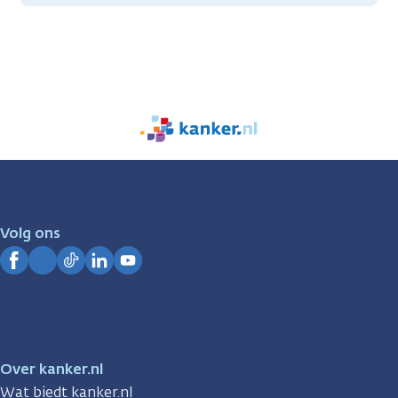
We
zijn
er
voor
je.
Volg ons
Kanker.nl
Facebook
Instagram
TikTok
LinkedIn
YouTube
Over kanker.nl
Wat biedt kanker.nl