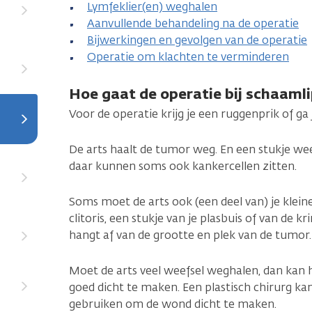
Lymfeklier(en) weghalen
Aanvullende behandeling na de operatie
Bijwerkingen en gevolgen van de operatie
Operatie om klachten te verminderen
Hoe gaat de operatie bij schaaml
Voor de operatie krijg je een ruggenprik of ga
De arts haalt de tumor weg. En een stukje w
daar kunnen soms ook kankercellen zitten.
Soms moet de arts ook (een deel van) je klein
clitoris, een stukje van je plasbuis of van de k
hangt af van de grootte en plek van de tumor.
Moet de arts veel weefsel weghalen, dan kan 
goed dicht te maken. Een plastisch chirurg ka
gebruiken om de wond dicht te maken.