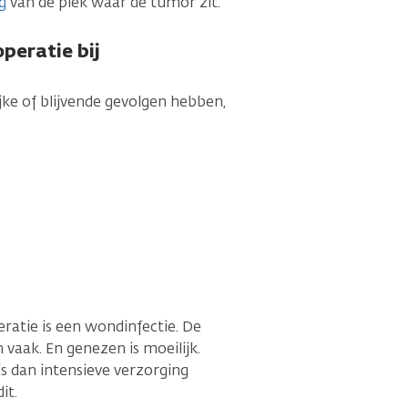
g
van de plek waar de tumor zit.
peratie bij
jke of blijvende gevolgen hebben,
atie is een wondinfectie. De
vaak. En genezen is moeilijk.
s dan intensieve verzorging
it.