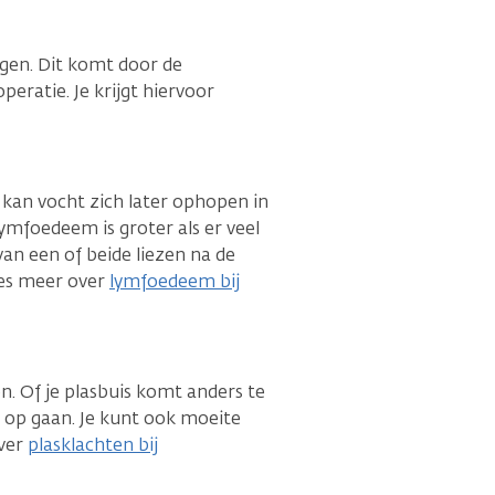
jgen. Dit komt door de
peratie. Je krijgt hiervoor
n kan vocht zich later ophopen in
ymfoedeem is groter als er veel
van een of beide liezen na de
ees meer over
lymfoedeem bij
n. Of je plasbuis komt anders te
n op gaan. Je kunt ook moeite
over
plasklachten bij