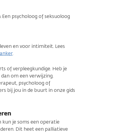
n. Een psycholoog of seksuoloog
even en voor intimiteit. Lees
kanker
.
rts of verpleegkundige. Heb je
g dan om een verwijzing.
rapeut, psycholoog of
s bij jou in de buurt in onze gids
eren
n kun je soms een operatie
eren. Dit heet een palliatieve