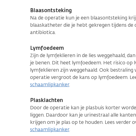
Blaasontsteking
Na de operatie kun je een blaasontsteking kri
blaaskatheter die je hebt gekregen tijdens de o
antibiotica.
Lymfoedeem
Zijn de lymfeklieren in de lies weggehaald, da
je benen. Dit heet lymfoedeem. Het risico op l
lymfeklieren zijn weggehaald. Ook bestraling 
operatie vergroot de kans op lymfoedeem. L
schaamlipkanker
.
Plasklachten
Door de operatie kan je plasbuis korter worde
liggen. Daardoor kan je urinestraal alle kante
krijgen om je plas op te houden. Lees verder 
schaamlipkanker
.