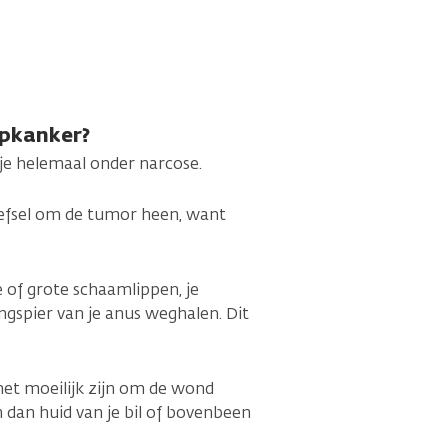
ipkanker?
 je helemaal onder narcose.
eefsel om de tumor heen, want
e of grote schaamlippen, je
ringspier van je anus weghalen. Dit
het moeilijk zijn om de wond
n dan huid van je bil of bovenbeen