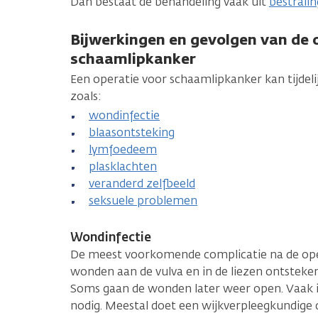
Dan bestaat de behandeling vaak uit
bestralin
Bijwerkingen en gevolgen van de o
schaamlipkanker
Een operatie voor schaamlipkanker kan tijdeli
zoals:
wondinfectie
blaasontsteking
lymfoedeem
plasklachten
veranderd zelfbeeld
seksuele problemen
Wondinfectie
De meest voorkomende complicatie na de oper
wonden aan de vulva en in de liezen ontsteken 
Soms gaan de wonden later weer open. Vaak i
nodig. Meestal doet een wijkverpleegkundige d