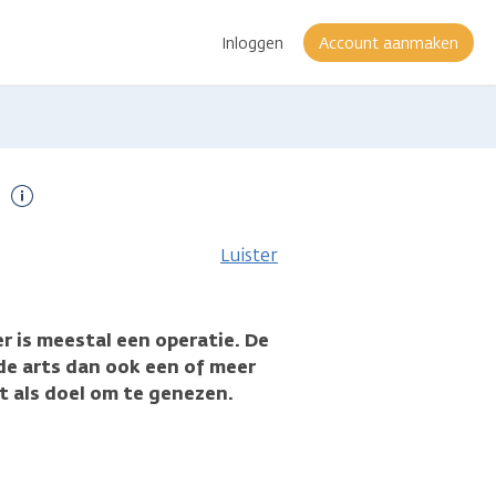
Inloggen
Account aanmaken
Meer
informatie
Luister
r is meestal een operatie. De
de arts dan ook een of meer
t als doel om te genezen.