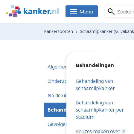
Overslaan
en
Zoeke
Menu
We
naar
zijn
de
er
Kankersoorten
Schaamlipkanker (vulvakank
inhoud
voor
gaan
je.
Kanker.nl
Behandelingen
Algemeen
Onderzoeken
Behandeling van
schaamlipkanker
Na de uitslag
Behandeling van
Behandelingen
schaamlipkanker per
stadium
Gevolgen
Keuzes maken over je