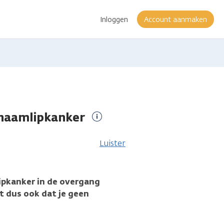
Inloggen
Account aanmaken
chaamlipkanker
Meer
informatie
Luister
ipkanker in de overgang
t dus ook dat je geen