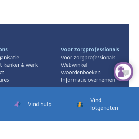
ons
Voor zorgprofessionals
anisatie
Voor zorgprofessionals
ct kanker & werk
Webwinkel
ct
Woordenboeken
ures
Informatie overnemen
Vind
Vind hulp
lotgenoten
KWF
kankerbestrijding