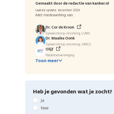
Gemaakt door de redactie van kanker.nl
Laatste update: december 2024
Met medewerking van:
Dr. Cor de Kroon
Gynaecoloog-oncoloog, LUMC
Dr. Maaike Oonk
Gynaecoloog-oncoloog, UMCG
Olijf
Patiëntenvereniging
Toon meer
Heb je gevonden wat je zocht?
Geef
Ja
kanker.nl
Nee
feedback: