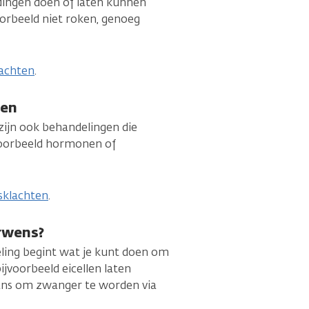
dingen doen of laten kunnen
oorbeeld niet roken, genoeg
lachten
.
ten
 zijn ook behandelingen die
voorbeeld hormonen of
sklachten
.
erwens?
eling begint wat je kunt doen om
ijvoorbeeld eicellen laten
kans om zwanger te worden via