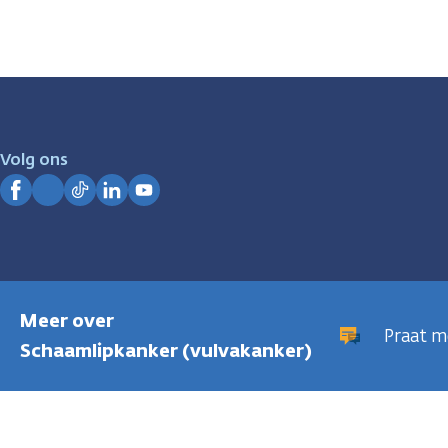
Volg ons
Facebook
Instagram
TikTok
LinkedIn
YouTube
Meer over
Praat m
Schaamlipkanker (vulvakanker)
Privacyregeling
Cookies
Disclaimer
Gebruiksvoorwaarden
Hui