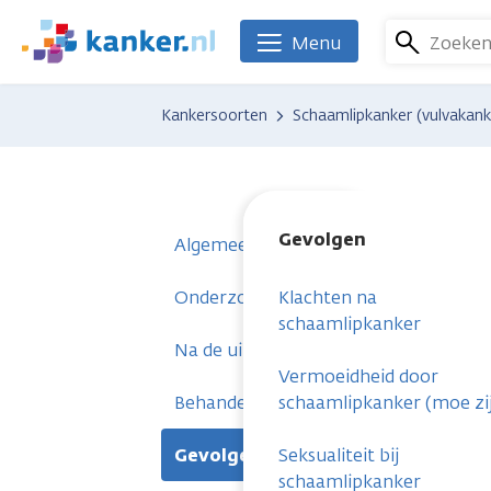
Overslaan
en
Zoeke
Menu
We
naar
zijn
de
er
Kankersoorten
Schaamlipkanker (vulvakank
inhoud
voor
gaan
je.
Kanker.nl
Gevolgen
Algemeen
Onderzoeken
Klachten na
schaamlipkanker
Na de uitslag
Vermoeidheid door
Behandelingen
schaamlipkanker (moe zi
Gevolgen
Seksualiteit bij
schaamlipkanker