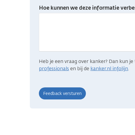
Heb
Hoe kunnen we deze informatie verbe
je
gevonden
wat
je
zocht?
Heb je een vraag over kanker? Dan kun je 
professionals
en bij de
kanker.nl infolijn
.