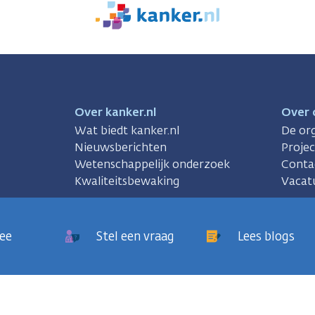
We
zijn
er
voor
je.
Kanker.nl
Over kanker.nl
Over 
Wat biedt kanker.nl
De org
Nieuwsberichten
Proje
Wetenschappelijk onderzoek
Conta
Kwaliteitsbewaking
Vacat
ee
Stel een vraag
Lees blogs
sregels