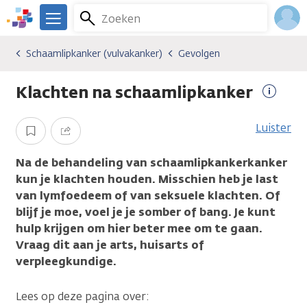
Overslaan
Zoeken
Menu
en
We
naar
zijn
Inlo
Schaamlipkanker (vulvakanker)
Gevolgen
Kankersoorten
Schaamlipkanker (vulvakanker)
Gevolgen
de
er
Acco
inhoud
voor
Klachten na schaamlipkanker
gaan
je.
Meer
Kanker.nl
inform
Luister
Opslaan
Delen
Na de behandeling van schaamlipkankerkanker
kun je klachten houden. Misschien heb je last
van lymfoedeem of van seksuele klachten. Of
blijf je moe, voel je je somber of bang. Je kunt
hulp krijgen om hier beter mee om te gaan.
Vraag dit aan je arts, huisarts of
verpleegkundige.
Lees op deze pagina over: