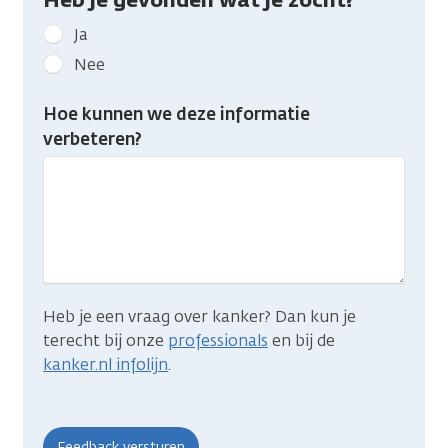
Geef
Ja
kanker.nl
Nee
feedback:
Heb
Hoe kunnen we deze informatie
je
verbeteren?
gevonden
wat
je
zocht?
Heb je een vraag over kanker? Dan kun je
terecht bij onze
professionals
en bij de
kanker.nl infolijn
.