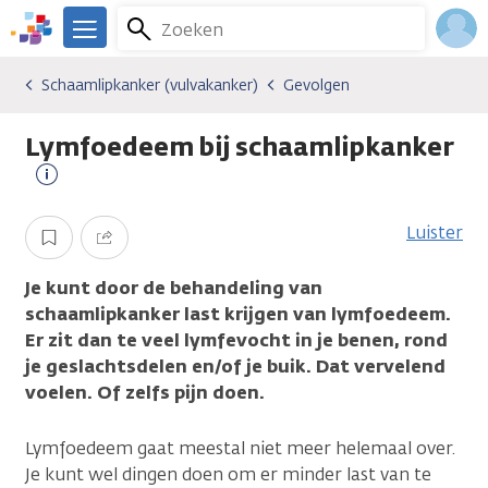
Overslaan
Zoeken
Menu
en
We
naar
zijn
Inlo
Schaamlipkanker (vulvakanker)
Gevolgen
Kankersoorten
Schaamlipkanker (vulvakanker)
Gevolgen
de
er
Acco
inhoud
voor
Lymfoedeem bij schaamlipkanker
gaan
je.
Kanker.nl
Meer
informatie
Luister
Opslaan
Delen
Je kunt door de behandeling van
schaamlipkanker last krijgen van lymfoedeem.
Er zit dan te veel lymfevocht in je benen, rond
je geslachtsdelen en/of je buik. Dat vervelend
voelen. Of zelfs pijn doen.
Lymfoedeem gaat meestal niet meer helemaal over.
Je kunt wel dingen doen om er minder last van te