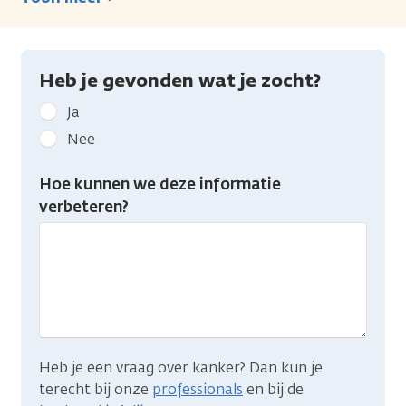
Heb je gevonden wat je zocht?
Geef
Ja
kanker.nl
Nee
feedback:
Heb
Hoe kunnen we deze informatie
je
verbeteren?
gevonden
wat
je
zocht?
Heb je een vraag over kanker? Dan kun je
terecht bij onze
professionals
en bij de