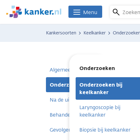
Overslaan
en
Zoeke
Menu
We
naar
zijn
de
er
Kankersoorten
Keelkanker
Onderzoeke
inhoud
voor
gaan
je.
Kanker.nl
Onderzoeken
Algemeen
Onderzoeken
Onderzoeken bij
keelkanker
Na de uitslag
Laryngoscopie bij
Behandelingen
keelkanker
Gevolgen
Biopsie bij keelkanker