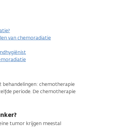
tie?
elen van chemoradiatie
ndhygiënist
emoradiatie
n 2 behandelingen: chemotherapie
dezelfde periode. De chemotherapie
anker?
eine tumor krijgen meestal