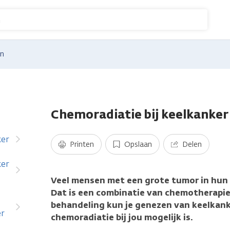
n
en
Chemoradiatie bij keelkanker
ker
Printen
Opslaan
Delen
ker
Veel mensen met een grote tumor in hun 
Dat is een combinatie van chemotherapie
behandeling kun je genezen van keelkanke
er
chemoradiatie bij jou mogelijk is.