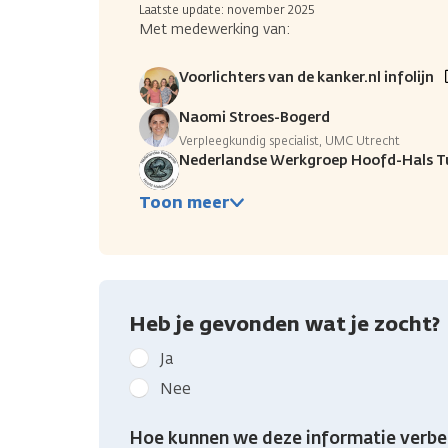
Laatste update: november 2025
Met medewerking van:
Voorlichters van de kanker.nl infolijn
Naomi Stroes-Bogerd
Verpleegkundig specialist, UMC Utrecht
Nederlandse Werkgroep Hoofd-Hals 
Toon meer
Heb je gevonden wat je zocht?
Geef
Ja
kanker.nl
Nee
feedback:
Heb
Hoe kunnen we deze informatie verbe