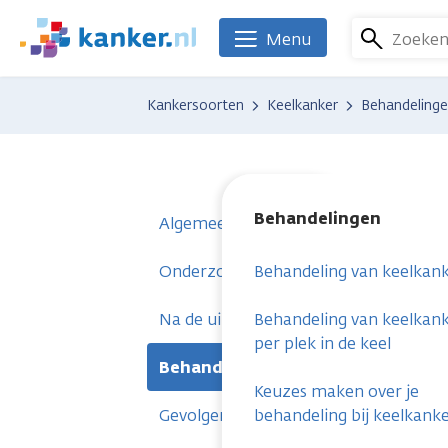
Overslaan
en
Zoeke
Menu
We
naar
zijn
de
er
Kankersoorten
Keelkanker
Behandeling
inhoud
voor
gaan
je.
Kanker.nl
Behandelingen
Algemeen
Onderzoeken
Behandeling van keelkan
Na de uitslag
Behandeling van keelkan
per plek in de keel
Behandelingen
Keuzes maken over je
Gevolgen
behandeling bij keelkank