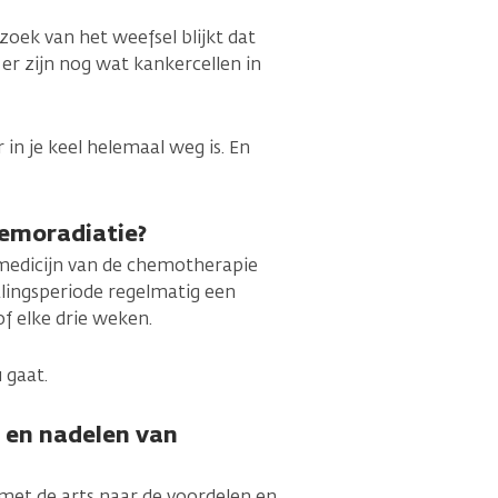
zoek van het weefsel blijkt dat
 er zijn nog wat kankercellen in
in je keel helemaal weg is. En
emoradiatie?
 medicijn van de chemotherapie
ralingsperiode regelmatig een
of elke drie weken.
 gaat.
n en nadelen van
 met de arts naar de voordelen en