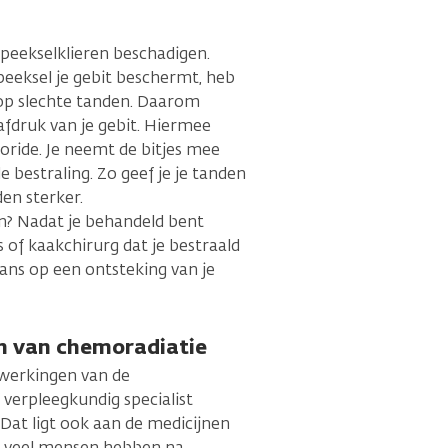
 speekselklieren beschadigen.
eeksel je gebit beschermt, heb
 op slechte tanden. Daarom
afdruk van je gebit. Hiermee
luoride. Je neemt de bitjes mee
de bestraling. Zo geef je je tanden
en sterker.
en? Nadat je behandeld bent
 of kaakchirurg dat je bestraald
ans op een ontsteking van je
en van chemoradiatie
ijwerkingen van de
 verpleegkundig specialist
 Dat ligt ook aan de medicijnen
die veel mensen hebben na