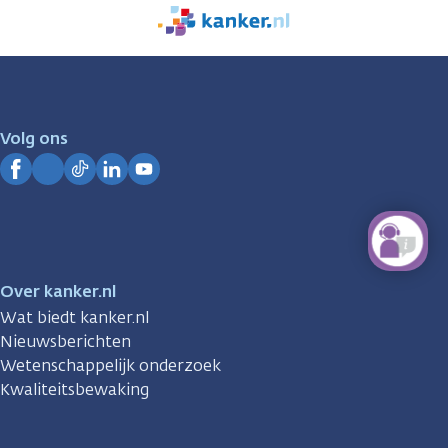
We
zijn
er
voor
je.
Volg ons
Kanker.nl
Facebook
Instagram
TikTok
LinkedIn
YouTube
Over kanker.nl
Wat biedt kanker.nl
Nieuwsberichten
Wetenschappelijk onderzoek
Kwaliteitsbewaking