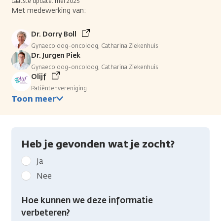
Laatste update: mei 2025
Met medewerking van:
Dr. Dorry Boll
Gynaecoloog-oncoloog, Catharina Ziekenhuis
Dr. Jurgen Piek
Gynaecoloog-oncoloog, Catharina Ziekenhuis
Olijf
Patiëntenvereniging
Toon meer
Heb je gevonden wat je zocht?
Geef
Ja
kanker.nl
Nee
feedback:
Heb
Hoe kunnen we deze informatie
je
verbeteren?
gevonden