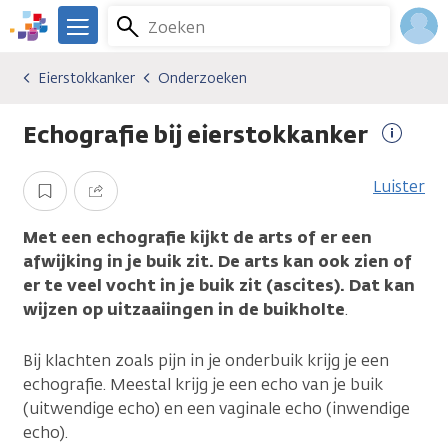
Overslaan
Zoeken
Menu
en
We
naar
zijn
Inlo
Eierstokkanker
Onderzoeken
Kankersoorten
Eierstokkanker
Onderzoeken
de
er
Acco
inhoud
voor
Echografie bij eierstokkanker
gaan
je.
Meer
Kanker.nl
inform
Luister
Opslaan
Delen
Met een echografie kijkt de arts of er een
afwijking in je buik zit. De arts kan ook zien of
er te veel vocht in je buik zit (ascites). Dat kan
wijzen op uitzaaiingen in de buikholte
.
Bij klachten zoals pijn in je onderbuik krijg je een
echografie. Meestal krijg je een echo van je buik
(uitwendige echo) en een vaginale echo (inwendige
echo).