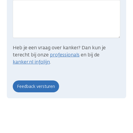
wat
je
zocht?
Heb je een vraag over kanker? Dan kun je
terecht bij onze
professionals
en bij de
kanker.nl infolijn
.