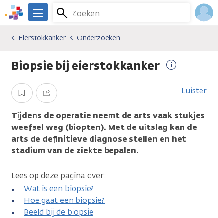
Overslaan
Zoeken
Menu
en
We
naar
zijn
Inlo
Eierstokkanker
Onderzoeken
Kankersoorten
Eierstokkanker
Onderzoeken
de
er
Acco
inhoud
voor
Biopsie bij eierstokkanker
gaan
je.
Meer
Kanker.nl
informatie
Luister
Opslaan
Delen
Tijdens de operatie neemt de arts vaak stukjes
weefsel weg (biopten). Met de uitslag kan de
arts de definitieve diagnose stellen en het
stadium van de ziekte bepalen.
Lees op deze pagina over:
Wat is een biopsie?
Hoe gaat een biopsie?
Beeld bij de biopsie