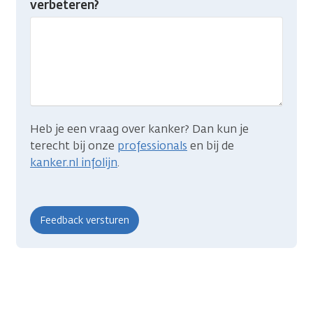
verbeteren?
gevonden
wat
je
zocht?
Heb je een vraag over kanker? Dan kun je
terecht bij onze
professionals
en bij de
kanker.nl infolijn
.