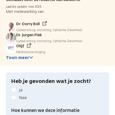
Laatste update: mei 2025
Met medewerking van:
Dr. Dorry Boll
Gynaecoloog-oncoloog, Catharina Ziekenhuis
Dr. Jurgen Piek
Gynaecoloog-oncoloog, Catharina Ziekenhuis
Olijf
Patiëntenvereniging
Toon meer
Heb je gevonden wat je zocht?
Geef
Ja
kanker.nl
Nee
feedback:
Heb
Hoe kunnen we deze informatie
je