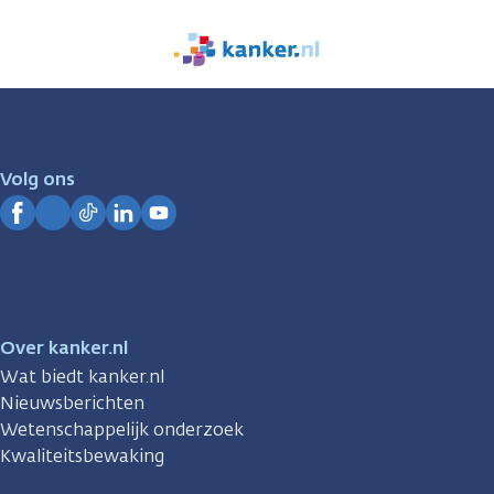
We
zijn
er
voor
je.
Volg ons
Kanker.nl
Facebook
Instagram
TikTok
LinkedIn
YouTube
Over kanker.nl
Wat biedt kanker.nl
Nieuwsberichten
Wetenschappelijk onderzoek
Kwaliteitsbewaking