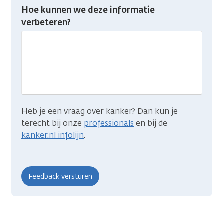
Heb
Hoe kunnen we deze informatie
je
verbeteren?
gevonden
wat
je
zocht?
Heb je een vraag over kanker? Dan kun je
terecht bij onze
professionals
en bij de
kanker.nl infolijn
.