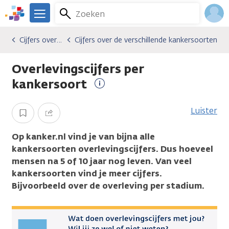
Overslaan
Zoeken
Menu
en
We
naar
zijn
Inlo
Cijfers over kanker
Cijfers over de verschillende kankersoorten
Algemene onderwerpen
Cijfers over kanker
Cijfers over de verschillende kankersoorten
de
er
Acco
inhoud
voor
Overlevingscijfers per
gaan
je.
Kanker.nl
kankersoort
Meer
informatie
Luister
Opslaan
Delen
Op kanker.nl vind je van bijna alle
kankersoorten overlevingscijfers. Dus hoeveel
mensen na 5 of 10 jaar nog leven. Van veel
kankersoorten vind je meer cijfers.
Bijvoorbeeld over de overleving per stadium.