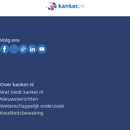
We
zijn
er
voor
je.
Volg ons
Kanker.nl
Facebook
Instagram
TikTok
LinkedIn
YouTube
Over kanker.nl
Wat biedt kanker.nl
Nieuwsberichten
Wetenschappelijk onderzoek
Kwaliteitsbewaking