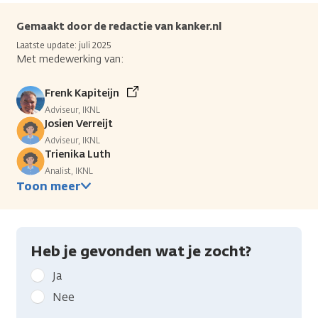
Gemaakt door de redactie van kanker.nl
Laatste update: juli 2025
Met medewerking van:
Frenk Kapiteijn
Adviseur, IKNL
Josien Verreijt
Adviseur, IKNL
Trienika Luth
Analist, IKNL
Toon meer
Heb je gevonden wat je zocht?
Geef
Ja
kanker.nl
Nee
feedback: